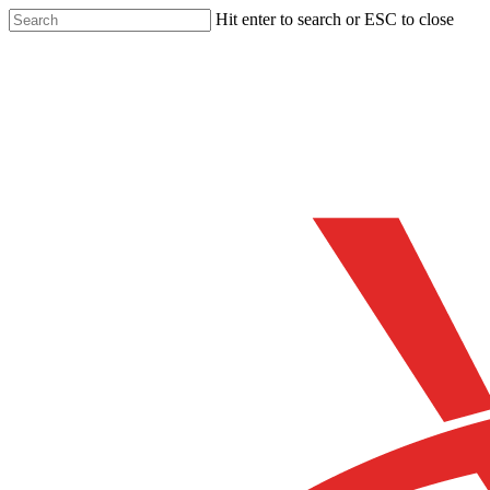
Skip
Hit enter to search or ESC to close
to
Close
main
Search
content