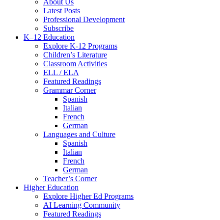
Menu
About Us
Latest Posts
Professional Development
Subscribe
K–12 Education
Explore K-12 Programs
Children’s Literature
Classroom Activities
ELL / ELA
Featured Readings
Grammar Corner
Spanish
Italian
French
German
Languages and Culture
Spanish
Italian
French
German
Teacher’s Corner
Higher Education
Explore Higher Ed Programs
AI Learning Community
Featured Readings