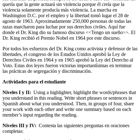
quería que la gente actuará sin violencia porque él creía que la
violencia solamente producía más violencia. La marcha en
Washington D.C. por el empleo y la libertad tomó lugar el 28 de
agosto de 1963. Aproximadamente 250,000 personas de todas las
razas marcharon para luchar por sus derechos civiles. Aquí fue
donde el Dr. King dio su famoso discurso <<Tengo un sueño>>. El
Dr. King recibió el Premio Nobel en 1964 por este discurso.
Por todos los esfuerzos del Dr. King como activista y defensor de las
libertades, el congreso de los Estados Unidos aprobó la Ley de
Derechos Civiles en 1964 y en 1965 aprobó la Ley del Derecho al
Voto. Estas dos leyes fueron victorias importantísimas en terminar
las prácticas de segregación y discriminación.
Actividades para el estudiante
Niveles I y II:
Using a highlighter, highlight the words/phrases that
you understand in this reading. Write short phrases or sentences in
Spanish about what you understood. Then, in groups of four, share
your work with each other and write one summary based on each
member’s input regarding the reading.
Niveles III y IV:
Contesta las siguientes preguntas en oraciones
completas: