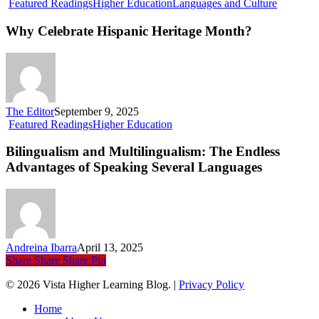
Why
Featured Readings
Higher Education
Languages and Culture
Celebrate
Hispanic
Why Celebrate Hispanic Heritage Month?
Heritage
Month?
The Editor
September 9, 2025
Bilingualism
Featured Readings
Higher Education
and
Multilingualism:
Bilingualism and Multilingualism: The Endless
The
Advantages of Speaking Several Languages
Endless
Advantages
of
Speaking
Several
Languages
Andreina Ibarra
April 13, 2025
Share
Share
Share
Pin
© 2026 Vista Higher Learning Blog. |
Privacy Policy
Close
Home