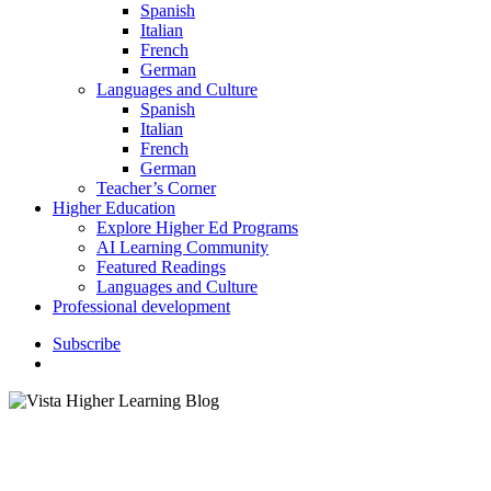
Spanish
Italian
French
German
Languages and Culture
Spanish
Italian
French
German
Teacher’s Corner
Higher Education
Explore Higher Ed Programs
AI Learning Community
Featured Readings
Languages and Culture
Professional development
S
u
b
s
c
r
i
b
e
search
Featured Readings