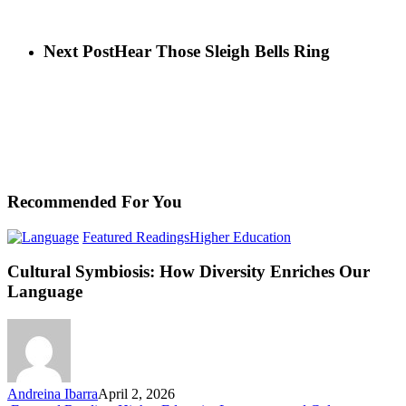
Next Post
Hear Those Sleigh Bells Ring
Recommended For You
Cultural
Featured Readings
Higher Education
Symbiosis:
How
Cultural Symbiosis: How Diversity Enriches Our
Diversity
Language
Enriches
Our
Language
Andreina Ibarra
April 2, 2026