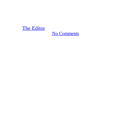
El defensor de las libertades
By
The Editor
January 3, 2017
September 22nd, 2020
No Comments