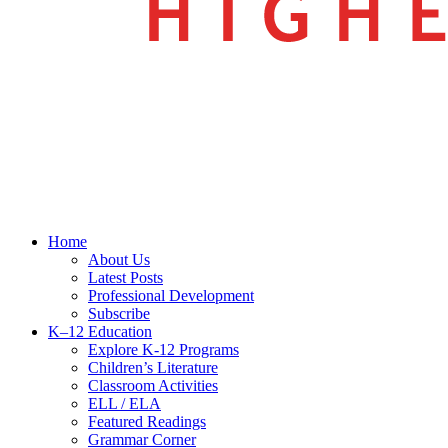
search
Menu
Home
About Us
Latest Posts
Professional Development
Subscribe
K–12 Education
Explore K-12 Programs
Children’s Literature
Classroom Activities
ELL / ELA
Featured Readings
Grammar Corner