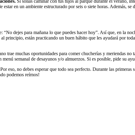
caciones.
Si solías caminar con tus hijos al parque durante el verano, in
 estar en un ambiente estructurado por seis o siete horas. Además, se da
: “No dejes para mañana lo que puedes hacer hoy”. Así que, en la noche, 
 al principio, están practicando un buen hábito que les ayudará por tod
ano trae muchas oportunidades para comer chucherías y meriendas no t
e un menú semanal de desayunos y/o almuerzos. Si es posible, pide su ay
Por eso, no debes esperar que todo sea perfecto. Durante las primeras 
ando podemos reírnos!