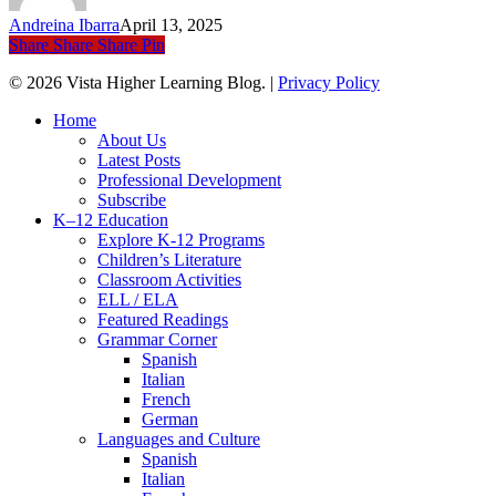
Several
Andreina Ibarra
April 13, 2025
Languages
Share
Share
Share
Pin
© 2026 Vista Higher Learning Blog. |
Privacy Policy
Close
Home
Menu
About Us
Latest Posts
Professional Development
Subscribe
K–12 Education
Explore K-12 Programs
Children’s Literature
Classroom Activities
ELL / ELA
Featured Readings
Grammar Corner
Spanish
Italian
French
German
Languages and Culture
Spanish
Italian