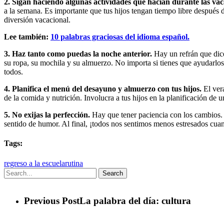
2. Sigan haciendo algunas actividades que hacían durante las va
a la semana. Es importante que tus hijos tengan tiempo libre después de
diversión vacacional.
Lee también:
10 palabras graciosas del idioma español.
3. Haz tanto como puedas la noche anterior.
Hay un refrán que dice
su ropa, su mochila y su almuerzo. No importa si tienes que ayudarlos
todos.
4. Planifica el menú del desayuno y almuerzo con tus hijos.
El ver
de la comida y nutrición. Involucra a tus hijos en la planificación d
5. No exijas la perfección.
Hay que tener paciencia con los cambios. 
sentido de humor. Al final, ¡todos nos sentimos menos estresados cu
Tags:
regreso a la escuela
rutina
Search
Previous Post
La palabra del día: cultura