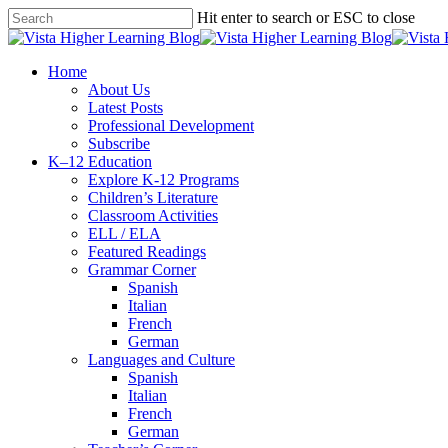
Skip
Hit enter to search or ESC to close
to
Close
main
Search
content
search
Menu
Home
About Us
Latest Posts
Professional Development
Subscribe
K–12 Education
Explore K-12 Programs
Children’s Literature
Classroom Activities
ELL / ELA
Featured Readings
Grammar Corner
Spanish
Italian
French
German
Languages and Culture
Spanish
Italian
French
German