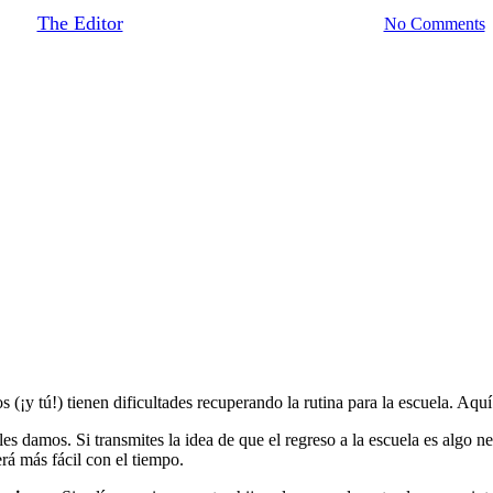
By
The Editor
September 1, 2019
August 20th, 2020
No Comments
 (¡y tú!) tienen dificultades recuperando la rutina para la escuela. Aqu
es damos. Si transmites la idea de que el regreso a la escuela es algo neg
erá más fácil con el tiempo.