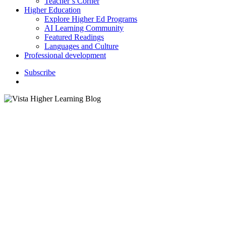
Teacher’s Corner
Higher Education
Explore Higher Ed Programs
AI Learning Community
Featured Readings
Languages and Culture
Professional development
S
u
b
s
c
r
i
b
e
search
5 pistas