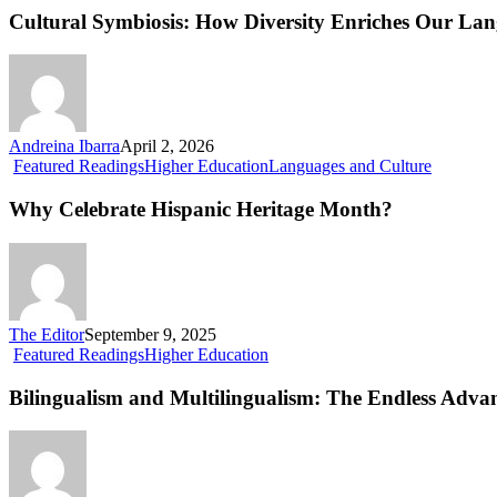
How
Cultural Symbiosis: How Diversity Enriches Our La
Diversity
Enriches
Our
Language
Andreina Ibarra
April 2, 2026
Why
Featured Readings
Higher Education
Languages and Culture
Celebrate
Hispanic
Why Celebrate Hispanic Heritage Month?
Heritage
Month?
The Editor
September 9, 2025
Bilingualism
Featured Readings
Higher Education
and
Multilingualism:
Bilingualism and Multilingualism: The Endless Adva
The
Endless
Advantages
of
Speaking