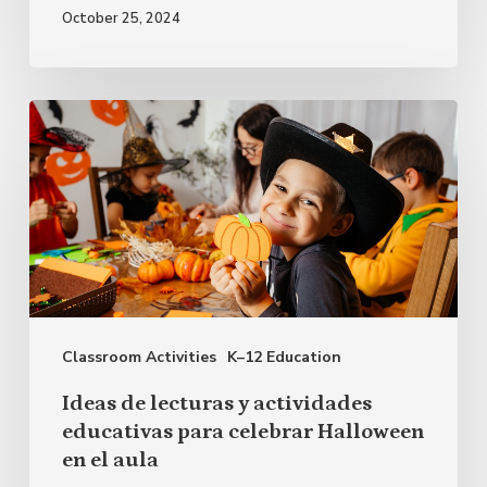
October 25, 2024
Ideas
de
lecturas
y
actividades
educativas
para
Classroom Activities
K–12 Education
celebrar
Halloween
Ideas de lecturas y actividades
en
educativas para celebrar Halloween
en el aula
el