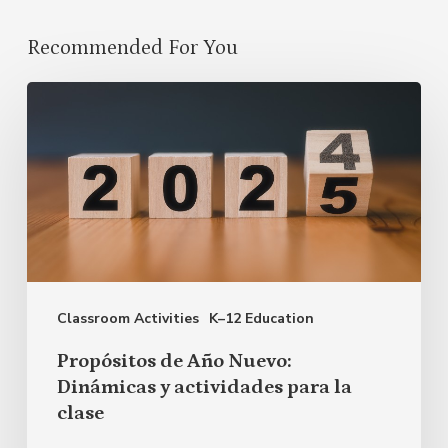
Recommended For You
Propósitos
de
Año
Nuevo:
Dinámicas
y
actividades
Classroom Activities
K–12 Education
para
la
Propósitos de Año Nuevo:
clase
Dinámicas y actividades para la
clase