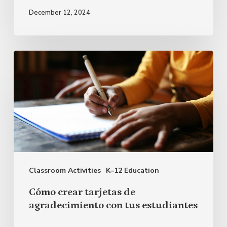
December 12, 2024
Cómo
crear
tarjetas
de
agradecimiento
con
tus
Classroom Activities
K–12 Education
estudiantes
Cómo crear tarjetas de
agradecimiento con tus estudiantes