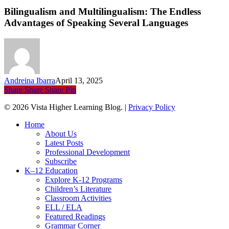
and
Multilingualism:
Bilingualism and Multilingualism: The Endless
The
Advantages of Speaking Several Languages
Endless
Advantages
of
Speaking
Several
Languages
Andreina Ibarra
April 13, 2025
Share
Share
Share
Pin
© 2026 Vista Higher Learning Blog. |
Privacy Policy
Close
Home
Menu
About Us
Latest Posts
Professional Development
Subscribe
K–12 Education
Explore K-12 Programs
Children’s Literature
Classroom Activities
ELL / ELA
Featured Readings
Grammar Corner