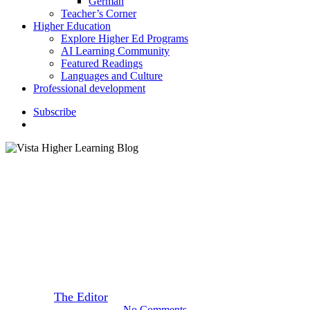
German
Teacher’s Corner
Higher Education
Explore Higher Ed Programs
AI Learning Community
Featured Readings
Languages and Culture
Professional development
S
u
b
s
c
r
i
b
e
search
Featured Readings
Siete villancicos populares en la
Navidad
By
The Editor
December 11, 2019
August 21st, 2020
No Comments