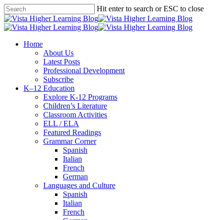
Skip
Hit enter to search or ESC to close
to
Close
main
Search
content
search
Menu
Home
About Us
Latest Posts
Professional Development
Subscribe
K–12 Education
Explore K-12 Programs
Children’s Literature
Classroom Activities
ELL / ELA
Featured Readings
Grammar Corner
Spanish
Italian
French
German
Languages and Culture
Spanish
Italian
French