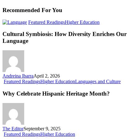
Recommended For You
Cultural
Featured Readings
Higher Education
Symbiosis:
How
Cultural Symbiosis: How Diversity Enriches Our
Diversity
Language
Enriches
Our
Language
Andreina Ibarra
April 2, 2026
Why
Featured Readings
Higher Education
Languages and Culture
Celebrate
Hispanic
Why Celebrate Hispanic Heritage Month?
Heritage
Month?
The Editor
September 9, 2025
Bilingualism
Featured Readings
Higher Education