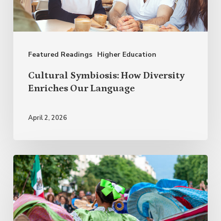
Enriches
Our
Language
Featured Readings
Higher Education
Cultural Symbiosis: How Diversity
Enriches Our Language
April 2, 2026
Why
Celebrate
Hispanic
Heritage