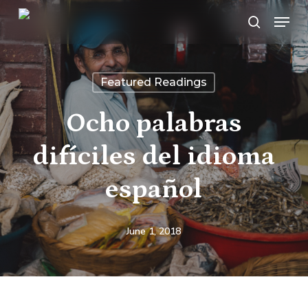
Skip
Menu
search
to
main
content
Featured Readings
Ocho palabras
difíciles del idioma
español
June 1, 2018