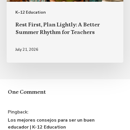
K–12 Education
Rest
Rest First, Plan Lightly: A Better
First,
Summer Rhythm for Teachers
Plan
Lightly:
July 21, 2026
A
Better
Summer
Rhythm
One Comment
for
Teachers
Pingback:
Los mejores consejos para ser un buen
educador | K-12 Education