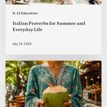
K–12 Education
Italian
Italian Proverbs for Summer and
Proverbs
Everyday Life
for
Summer
July 24, 2026
and
Everyday
Life