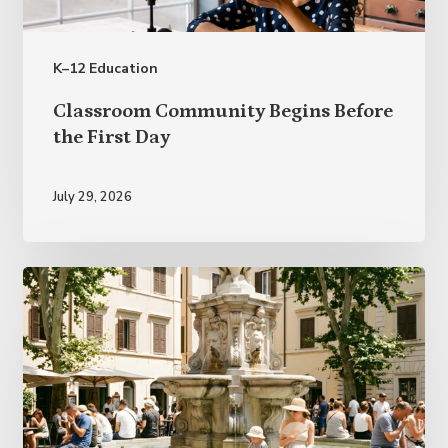
K–12 Education
Classroom
Classroom Community Begins Before
Community
the First Day
Begins
Before
July 29, 2026
the
First
Day