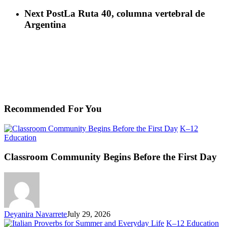
Next Post
La Ruta 40, columna vertebral de
Argentina
Recommended For You
K–12
Classroom
Education
Community
Begins
Classroom Community Begins Before the First Day
Before
the
First
Day
Deyanira Navarrete
July 29, 2026
Ita
K–12 Education