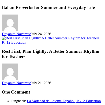
Pr
fo
Italian Proverbs for Summer and Everyday Life
S
an
Ev
Li
Deyanira Navarrete
July 24, 2026
Rest
K–12 Education
First,
Plan
Rest First, Plan Lightly: A Better Summer Rhythm
Lightly:
for Teachers
A
Better
Summer
Rhythm
for
Teachers
Deyanira Navarrete
July 21, 2026
One Comment
Pingback:
La Variedad del Idioma Español | K-12 Education