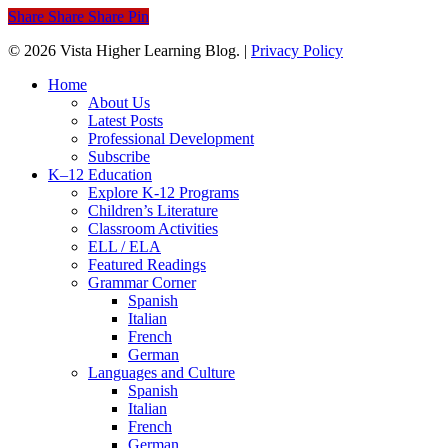
Share
Share
Share
Pin
© 2026 Vista Higher Learning Blog. |
Privacy Policy
Close
Home
Menu
About Us
Latest Posts
Professional Development
Subscribe
K–12 Education
Explore K-12 Programs
Children’s Literature
Classroom Activities
ELL / ELA
Featured Readings
Grammar Corner
Spanish
Italian
French
German
Languages and Culture
Spanish
Italian
French
German