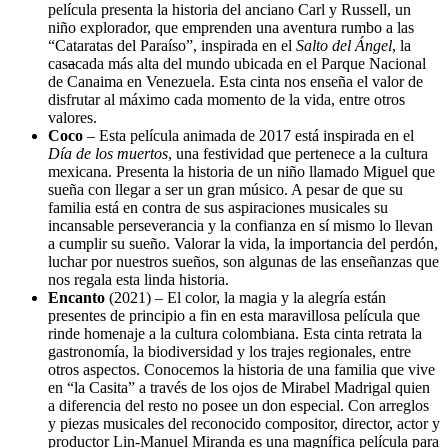
película presenta la historia del anciano Carl y Russell, un
niño explorador, que emprenden una aventura rumbo a las
“Cataratas del Paraíso”, inspirada en el
Salto del Ángel
, la
cas
a
cada más alta del mundo ubicada en el Parque Nacional
de Canaima en Venezuela. Esta cinta nos enseña el valor de
disfrutar al máximo cada momento de la vida, entre otros
valores.
Coco
– Esta película animada de 2017 está inspirada en el
Día de los muertos
, una festividad que pertenece a la cultura
mexicana. Presenta la historia de un niño llamado Miguel que
sueña con llegar a ser un gran músico. A pesar de que su
familia está en contra de sus aspiraciones musicales su
incansable perseverancia y la confianza en sí mismo lo llevan
a cumplir su sueño. Valorar la vida, la importancia del perdón,
luchar por nuestros sueños, son algunas de las enseñanzas que
nos regala esta linda historia.
Encanto
(2021) – El color, la magia y la alegría están
presentes de principio a fin en esta maravillosa película que
rinde homenaje a la cultura colombiana. Esta cinta retrata la
gastronomía, la biodiversidad y los trajes regionales, entre
otros aspectos. Conocemos la historia de una familia que vive
en “la Casita” a través de los ojos de Mirabel Madrigal quien
a diferencia del resto no posee un don especial. Con arreglos
y piezas musicales del reconocido compositor, director, actor y
productor Lin-Manuel Miranda es una magnífica película para