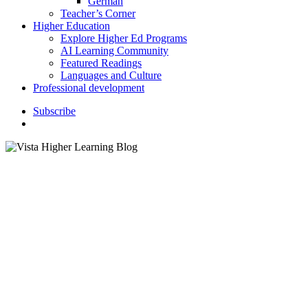
German
Teacher’s Corner
Higher Education
Explore Higher Ed Programs
AI Learning Community
Featured Readings
Languages and Culture
Professional development
S
u
b
s
c
r
i
b
e
search
K–12 Education
Languages and Culture
Spanish Elementary School
Videos
Películas Animadas Que
Rinden Homenaje a la Cultura