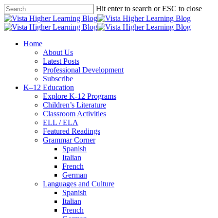
Skip
Hit enter to search or ESC to close
to
Close
main
Search
content
search
Menu
Home
About Us
Latest Posts
Professional Development
Subscribe
K–12 Education
Explore K-12 Programs
Children’s Literature
Classroom Activities
ELL / ELA
Featured Readings
Grammar Corner
Spanish
Italian
French
German
Languages and Culture
Spanish
Italian
French