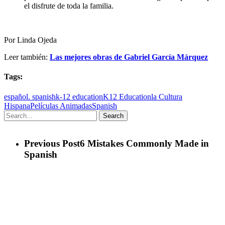
el disfrute de toda la familia.
Por Linda Ojeda
Leer también:
Las mejores obras de Gabriel García Márquez
Tags:
español. spanish
k-12 education
K12 Education
la Cultura
Hispana
Películas Animadas
Spanish
Search
Previous Post
6 Mistakes Commonly Made in
Spanish