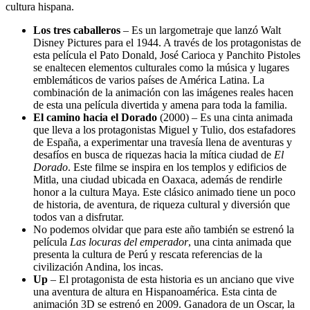
cultura hispana.
Los tres caballeros
– Es un largometraje que lanzó Walt
Disney Pictures para el 1944. A través de los protagonistas de
esta película el Pato Donald, José Carioca y Panchito Pistoles
se enaltecen elementos culturales como la música y lugares
emblemáticos de varios países de América Latina. La
combinación de la animación con las imágenes reales hacen
de esta una película divertida y amena para toda la familia.
El camino hacia el Dorado
(2000) – Es una cinta animada
que lleva a los protagonistas Miguel y Tulio, dos estafadores
de España, a experimentar una travesía llena de aventuras y
desafíos en busca de riquezas hacia la mítica ciudad de
El
Dorado
. Este filme se inspira en los templos y edificios de
Mitla, una ciudad ubicada en Oaxaca, además de rendirle
honor a la cultura Maya. Este clásico animado tiene un poco
de historia, de aventura, de riqueza cultural y diversión que
todos van a disfrutar.
No podemos olvidar que para este año también se estrenó la
película
Las locuras del emperador
, una cinta animada que
presenta la cultura de Perú y rescata referencias de la
civilización Andina, los incas.
Up
– El protagonista de esta historia es un anciano que vive
una aventura de altura en Hispanoamérica. Esta cinta de
animación 3D se estrenó en 2009. Ganadora de un Oscar, la