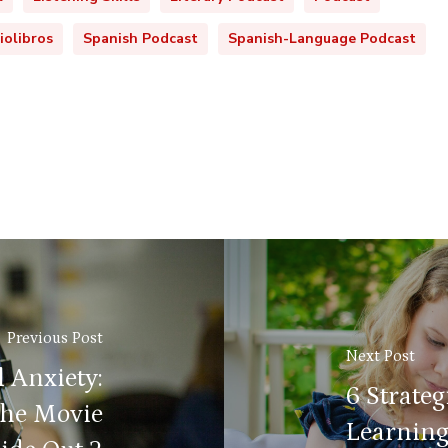
iolibros
Spanish Podcast
Spanish-Language Podcast
Previous Post
Next Post
 Anxiety:
6 Strate
the Movie
Learning