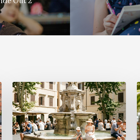
ide Out 2
Italian
R
Proverbs
F
for
P
Summer
L
and
Everyday
B