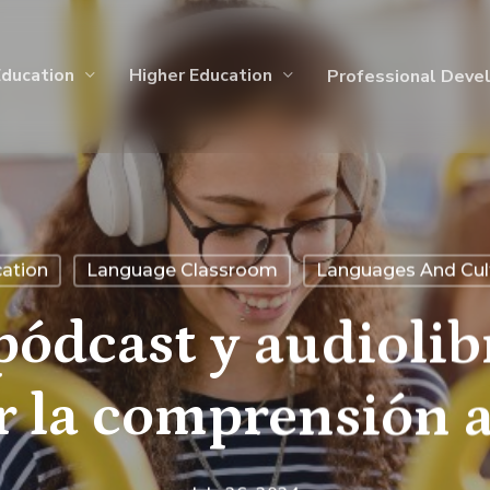
Education
Higher Education
Professional Deve
cation
Language Classroom
Languages And Cul
pódcast y audiolib
r la comprensión a