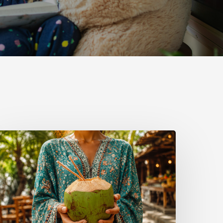
est
irst,
lan
ightly:
A
etter