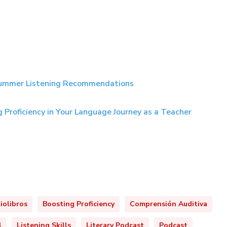
 Summer Listening Recommendations
Proficiency in Your
Lan
guage
Journey as a Teacher
iolibros
Boosting Proficiency
Comprensión Auditiva
l
Listening Skills
Literary Podcast
Podcast