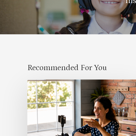
Ins
Recommended For You
Classroom
Community
Begins
Before
the
First