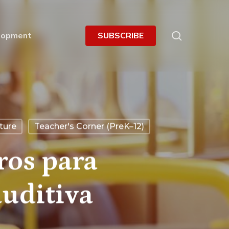
search
lopment
S
U
B
S
C
R
I
B
E
ture
Teacher's Corner (PreK–12)
ros para
uditiva