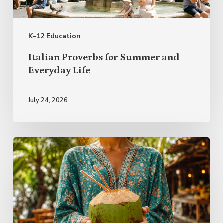
Everyday
Life
K–12 Education
Italian Proverbs for Summer and
Everyday Life
July 24, 2026
Rest
First,
Plan
Lightly:
A