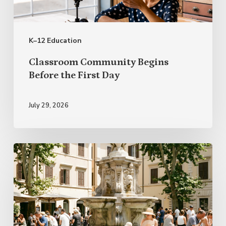
First
Day
K–12 Education
Classroom Community Begins
Before the First Day
July 29, 2026
Italian
Proverbs
for
Summer
and