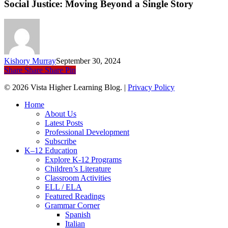
Mo
Social Justice: Moving Beyond a Single Story
Be
a
Sin
Sto
Kishory Murray
September 30, 2024
Share
Share
Share
Pin
© 2026 Vista Higher Learning Blog. |
Privacy Policy
Close
Home
Menu
About Us
Latest Posts
Professional Development
Subscribe
K–12 Education
Explore K-12 Programs
Children’s Literature
Classroom Activities
ELL / ELA
Featured Readings
Grammar Corner
Spanish
Italian