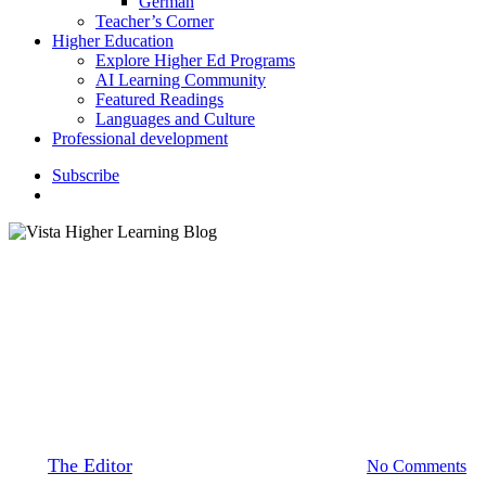
German
Teacher’s Corner
Higher Education
Explore Higher Ed Programs
AI Learning Community
Featured Readings
Languages and Culture
Professional development
S
u
b
s
c
r
i
b
e
search
Books and Authors
Celebra Hanukkah con un
cuento de Bubbe
By
The Editor
December 17, 2019
June 1st, 2021
No Comments