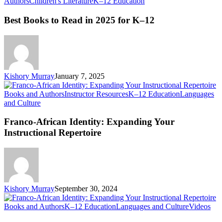
Best
Authors
Children's Literature
K–12 Education
Books
to
Best Books to Read in 2025 for K–12
Read
in
2025
for
K–
12
Kishory Murray
January 7, 2025
Books and Authors
Instructor Resources
K–12 Education
Languages
Franco-
and Culture
African
Identity:
Franco-African Identity: Expanding Your
Expanding
Instructional Repertoire
Your
Instructional
Repertoire
Kishory Murray
September 30, 2024
Soc
Books and Authors
K–12 Education
Languages and Culture
Videos
Just