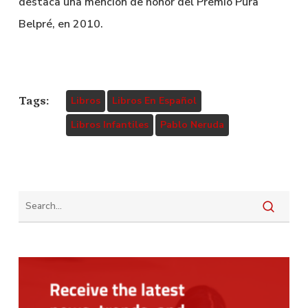
destaca una mención de honor del Premio Pura
Belpré, en 2010.
Tags:
Libros
Libros En Español
Libros Infantiles
Pablo Neruda