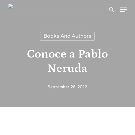
Skip
Menu
search
to
main
content
Books And Authors
Conoce a Pablo
Neruda
September 26, 2012