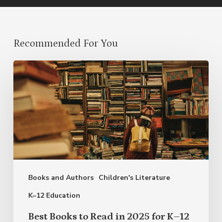
Recommended For You
Best
Books
to
Read
in
2025
for
Books and Authors
Children's Literature
K–
12
K–12 Education
Best Books to Read in 2025 for K–12