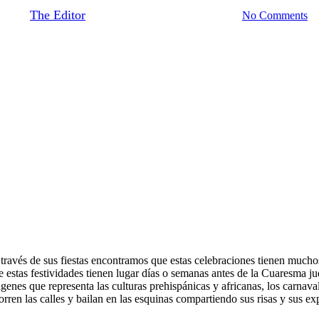
By
The Editor
March 31, 2014
August 23rd, 2020
No Comments
través de sus fiestas encontramos que estas celebraciones tienen muc
e estas festividades tienen lugar días o semanas antes de la Cuaresma jude
nes que representa las culturas prehispánicas y africanas, los carnaval
rren las calles y bailan en las esquinas compartiendo sus risas y sus exp