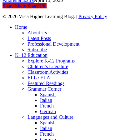
Andreina Ibarra
April 13, 2025
Languages
Share
Share
Share
Pin
© 2026 Vista Higher Learning Blog. |
Privacy Policy
Close
Home
Menu
About Us
Latest Posts
Professional Development
Subscribe
K–12 Education
Explore K-12 Programs
Children’s Literature
Classroom Activities
ELL / ELA
Featured Readings
Grammar Corner
Spanish
Italian
French
German
Languages and Culture
Spanish
Italian
French
German