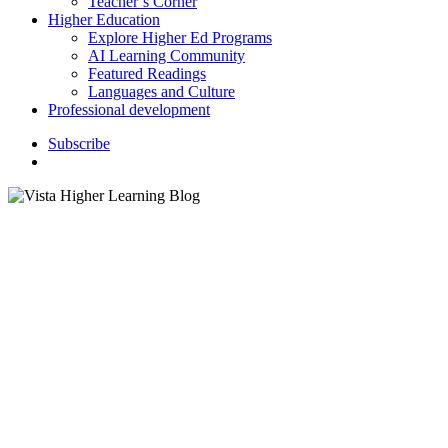
Teacher’s Corner
Higher Education
Explore Higher Ed Programs
AI Learning Community
Featured Readings
Languages and Culture
Professional development
S
u
b
s
c
r
i
b
e
search
Culmi