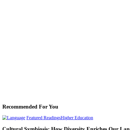
Recommended For You
Cultural
Featured Readings
Higher Education
Symbiosis:
How
Cultural Symbiosis: How Diversity Enriches Our La