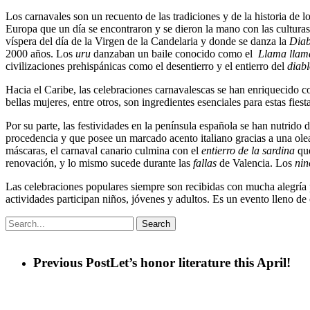
Los carnavales son un recuento de las tradiciones y de la historia de
Europa que un día se encontraron y se dieron la mano con las culturas
víspera del día de la Virgen de la Candelaria y donde se danza la
Diab
2000 años. Los
uru
danzaban un baile conocido como el
Llama llam
civilizaciones prehispánicas como el desentierro y el entierro del
diab
Hacia el Caribe, las celebraciones carnavalescas se han enriquecido co
bellas mujeres, entre otros, son ingredientes esenciales para estas fies
Por su parte, las festividades en la península española se han nutrido 
procedencia y que posee un marcado acento italiano gracias a una ole
máscaras, el carnaval canario culmina con el
entierro de la sardina
que
renovación, y lo mismo sucede durante las
fallas
de Valencia. Los
nin
Las celebraciones populares siempre son recibidas con mucha alegría po
actividades participan niños, jóvenes y adultos. Es un evento lleno de 
Search
Previous Post
Let’s honor literature this April!