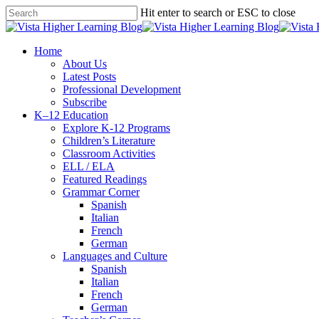
Skip
Hit enter to search or ESC to close
to
Close
main
Search
content
search
Menu
Home
About Us
Latest Posts
Professional Development
Subscribe
K–12 Education
Explore K-12 Programs
Children’s Literature
Classroom Activities
ELL / ELA
Featured Readings
Grammar Corner
Spanish
Italian
French
German
Languages and Culture
Spanish
Italian
French
German