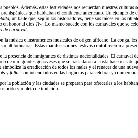
 los pueblos. Además, estas festividades nos recuerdan nuestras cultura
 prehispánicas que habitaban el continente americano. Un ejemplo de es
lada
, un baile que, según los historiadores, tiene sus raíces en los ritua
a
en honor al dios
Tiw
. Lo mismo sucede con los carnavales que se celeb
lo de carnaval
.
n la música e instrumentos musicales de origen africano. La conga, los t
tas multitudinarias. Estas manifestaciones festivas contribuyeron a preser
de la presencia de inmigrantes de distintas nacionalidades. El carnaval 
ada de inmigrantes genoveses que se trasladaron a la isla hace más de 
 simboliza la erradicación de todos los males y el renacer de una nuev
ots
y
fallas
son incendiados en las hogueras para celebrar y conmemorar 
r la población y las ciudades se preparan para ofrecerles a los habitant
colorido y repleto de tradición.