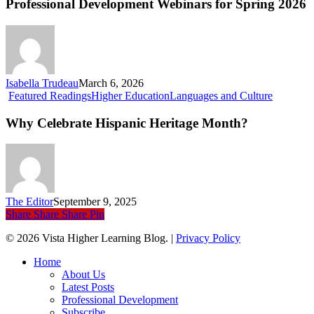
Webinars
Professional Development Webinars for Spring 2026
for
Spring
2026
Isabella Trudeau
March 6, 2026
Why
Featured Readings
Higher Education
Languages and Culture
Celebrate
Hispanic
Why Celebrate Hispanic Heritage Month?
Heritage
Month?
The Editor
September 9, 2025
Share
Share
Share
Pin
© 2026 Vista Higher Learning Blog. |
Privacy Policy
Close
Home
Menu
About Us
Latest Posts
Professional Development
Subscribe