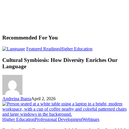
Recommended For You
Cultural
Featured Readings
Higher Education
Symbiosis:
How
Cultural Symbiosis: How Diversity Enriches Our
Diversity
Language
Enriches
Our
Language
Andreina Ibarra
April 2, 2026
Professional
Higher Education
Professional Development
Webinars
Development