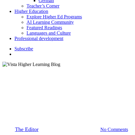
German
Teacher’s Corner
Higher Education
Explore Higher Ed Programs
AI Learning Community
Featured Readings
Languages and Culture
Professional development
S
u
b
s
c
r
i
b
e
search
Featured Readings
Professional Development
La enseñanza de español en
Estados Unidos
By
The Editor
July 30, 2014
August 23rd, 2020
No Comments