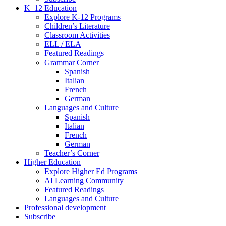
K–12 Education
Explore K-12 Programs
Children’s Literature
Classroom Activities
ELL / ELA
Featured Readings
Grammar Corner
Spanish
Italian
French
German
Languages and Culture
Spanish
Italian
French
German
Teacher’s Corner
Higher Education
Explore Higher Ed Programs
AI Learning Community
Featured Readings
Languages and Culture
Professional development
Subscribe