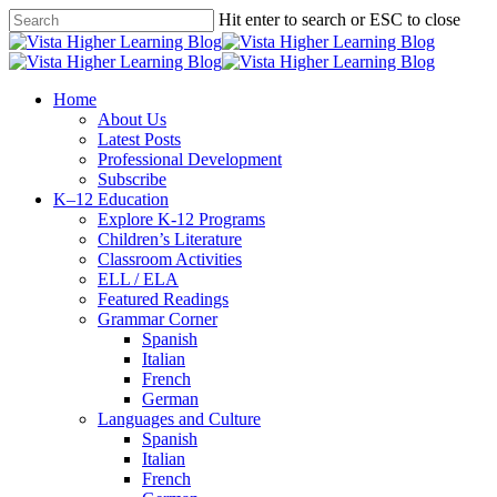
Skip
Hit enter to search or ESC to close
to
Close
main
Search
content
search
Menu
Home
About Us
Latest Posts
Professional Development
Subscribe
K–12 Education
Explore K-12 Programs
Children’s Literature
Classroom Activities
ELL / ELA
Featured Readings
Grammar Corner
Spanish
Italian
French
German
Languages and Culture
Spanish
Italian
French