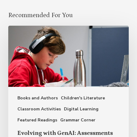
Recommended For You
Evolving
with
GenAI:
Assessments
in
the
Language
Books and Authors
Children's Literature
Classroom
Classroom Activities
Digital Learning
Featured Readings
Grammar Corner
Evolving with GenAI: Assessments