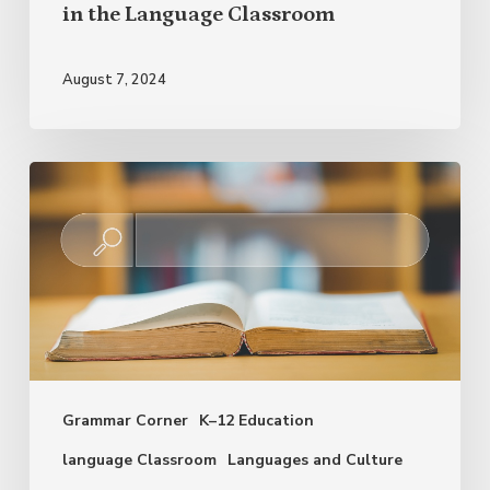
in the Language Classroom
August 7, 2024
Novedades
lingüísticas
en
el
Diccionario
de
la
Grammar Corner
K–12 Education
RAE
language Classroom
Languages and Culture