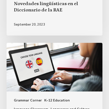
Novedades lingüísticas en el
Diccionario de la RAE
September 20, 2023
La
presencia
de
los
anglicismos
en
el
Grammar Corner
K–12 Education
español
actual