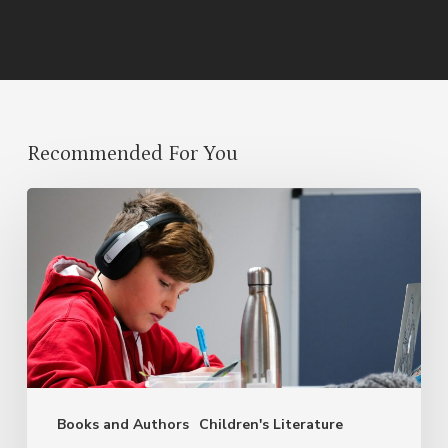
Recommended For You
Evolving
with
GenAI:
Assessments
in
the
Language
Books and Authors
Children's Literature
Classroom