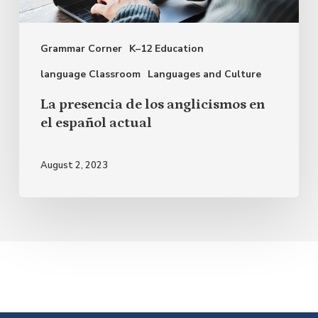
en
el
Grammar Corner
K–12 Education
español
actual
language Classroom
Languages and Culture
La presencia de los anglicismos en
el español actual
August 2, 2023