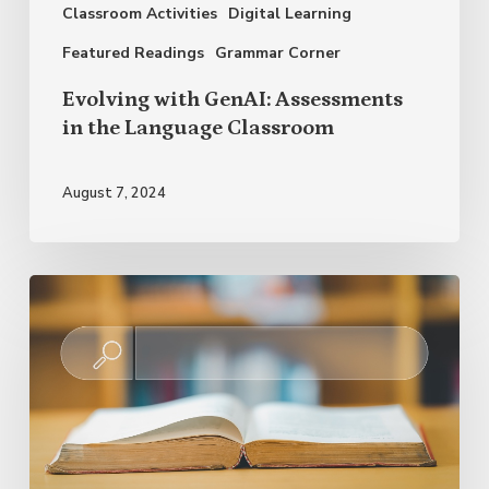
Classroom Activities
Digital Learning
Featured Readings
Grammar Corner
Evolving with GenAI: Assessments
in the Language Classroom
August 7, 2024
Novedades
lingüísticas
en
el
Diccionario
de