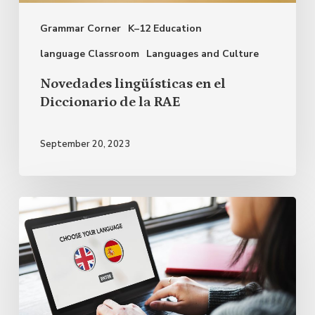
la
Grammar Corner
K–12 Education
RAE
language Classroom
Languages and Culture
Novedades lingüísticas en el
Diccionario de la RAE
September 20, 2023
La
presencia
de
los
anglicismos