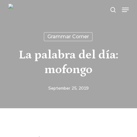
Skip
Menu
search
to
main
content
Grammar Corner
La palabra del día:
mofongo
September 25, 2019