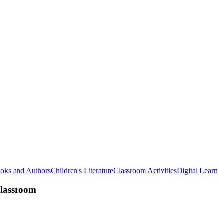
oks and Authors
Children's Literature
Classroom Activities
Digital Learn
Classroom