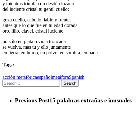
y mientras triunfa con desdén lozano
del luciente cristal tu gentil cuello;
goza cuello, cabello, labio y frente,
antes que lo que fue en tu edad dorada
oro, lilio, clavel, cristal luciente,
no sólo en plata o vïola troncada
se vuelva, mas tú y ello juntamente
en tierra, en humo, en polvo, en sombra, en nada.
Tags:
acción metafórica
español
metáfora
Spanish
Search
Previous Post
15 palabras extrañas e inusuales