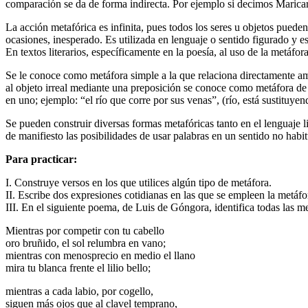
comparación se da de forma indirecta. Por ejemplo si decimos Maricar
La acción metafórica es infinita, pues todos los seres u objetos pued
ocasiones, inesperado. Es utilizada en lenguaje o sentido figurado y es
En textos literarios, específicamente en la poesía, al uso de la metáf
Se le conoce como metáfora simple a la que relaciona directamente am
al objeto irreal mediante una preposición se conoce como metáfora de
en uno; ejemplo: “el río que corre por sus venas”, (río, está sustituyen
Se pueden construir diversas formas metafóricas tanto en el lenguaje 
de manifiesto las posibilidades de usar palabras en un sentido no habit
Para practicar:
I. Construye versos en los que utilices algún tipo de metáfora.
II. Escribe dos expresiones cotidianas en las que se empleen la metáfo
III. En el siguiente poema, de Luis de Góngora, identifica todas las m
Mientras por competir con tu cabello
oro bruñido, el sol relumbra en vano;
mientras con menosprecio en medio el llano
mira tu blanca frente el lilio bello;
mientras a cada labio, por cogello,
siguen más ojos que al clavel temprano,