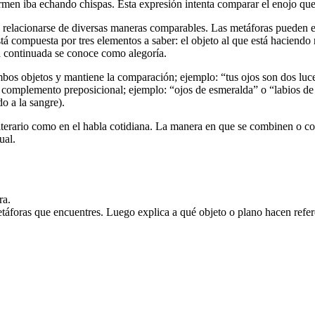
men iba echando chispas. Esta expresión intenta comparar el enojo que
en relacionarse de diversas maneras comparables. Las metáforas pueden 
tá compuesta por tres elementos a saber: el objeto al que está haciendo 
ora continuada se conoce como alegoría.
bos objetos y mantiene la comparación; ejemplo: “tus ojos son dos luce
 complemento preposicional; ejemplo: “ojos de esmeralda” o “labios de
do a la sangre).
literario como en el habla cotidiana. La manera en que se combinen o c
ual.
ra.
etáforas que encuentres. Luego explica a qué objeto o plano hacen refer