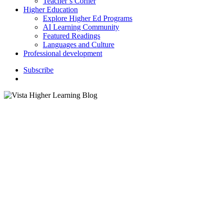
Teacher’s Corner
Higher Education
Explore Higher Ed Programs
AI Learning Community
Featured Readings
Languages and Culture
Professional development
S
u
b
s
c
r
i
b
e
search