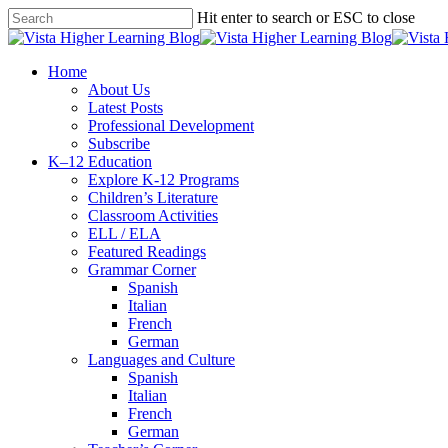
Skip
Hit enter to search or ESC to close
to
Close
main
Search
content
search
Menu
Home
About Us
Latest Posts
Professional Development
Subscribe
K–12 Education
Explore K-12 Programs
Children’s Literature
Classroom Activities
ELL / ELA
Featured Readings
Grammar Corner
Spanish
Italian
French
German
Languages and Culture
Spanish
Italian
French
German