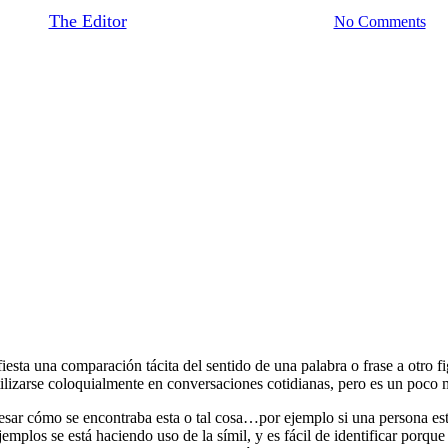
By
The Editor
August 24, 2019
June 18th, 2021
No Comments
iesta una comparación tácita del sentido de una palabra o frase a otro 
tilizarse coloquialmente en conversaciones cotidianas, pero es un poco m
sar cómo se encontraba esta o tal cosa…por ejemplo si una persona est
plos se está haciendo uso de la símil, y es fácil de identificar porqu