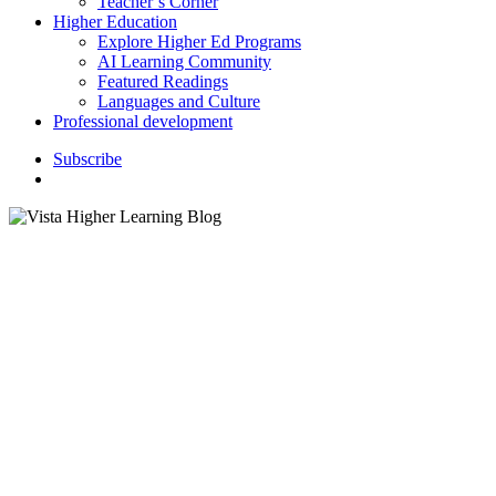
Teacher’s Corner
Higher Education
Explore Higher Ed Programs
AI Learning Community
Featured Readings
Languages and Culture
Professional development
S
u
b
s
c
r
i
b
e
search