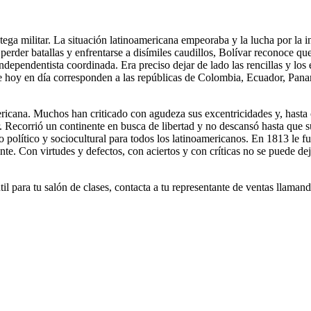
ratega militar. La situación latinoamericana empeoraba y la lucha por la 
 perder batallas y enfrentarse a disímiles caudillos, Bolívar reconoce qu
ndependentista coordinada. Era preciso dejar de lado las rencillas y los
ue hoy en día corresponden a las repúblicas de Colombia, Ecuador, Pan
ericana. Muchos han criticado con agudeza sus excentricidades y, hasta 
itar. Recorrió un continente en busca de libertad y no descansó hasta q
o político y sociocultural para todos los latinoamericanos. En 1813 le f
nte. Con virtudes y defectos, con aciertos y con críticas no se puede d
til para tu salón de clases, contacta a tu representante de ventas llaman