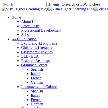
Skip
Hit enter to search or ESC to close
to
Close
main
Search
content
search
Menu
Home
About Us
Latest Posts
Professional Development
Subscribe
K–12 Education
Explore K-12 Programs
Children’s Literature
Classroom Activities
ELL / ELA
Featured Readings
Grammar Corner
Spanish
Italian
French
German
Languages and Culture
Spanish
Italian
French
German