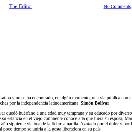
By
The Editor
September 12, 2019
August 21st, 2020
No Comments
 Latina y no se ha encontrado, en algún momento, una vía pública con el
uchas por la independencia latinoamericana:
Simón Bolívar
.
ar quedó huérfano a una edad muy temprana y su educado por diversos 
nte su estancia en el viejo continente conoce a la que fuera su esposa, 
o siguiente víctima de la fiebre amarilla. Azotado por el dolor y por la
 poco tiempo se uniría a la gesta liberadora en su país.