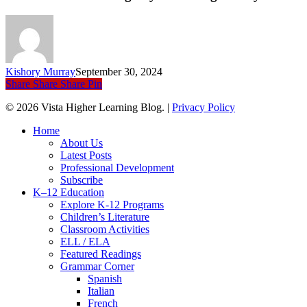
Kishory Murray
September 30, 2024
Share
Share
Share
Pin
© 2026 Vista Higher Learning Blog. |
Privacy Policy
Close
Home
Menu
About Us
Latest Posts
Professional Development
Subscribe
K–12 Education
Explore K-12 Programs
Children’s Literature
Classroom Activities
ELL / ELA
Featured Readings
Grammar Corner
Spanish
Italian
French