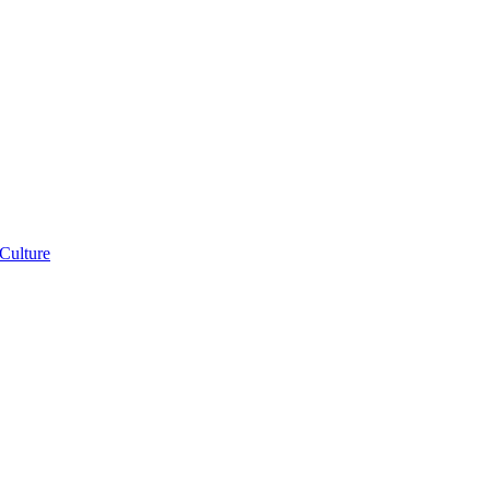
Franco-
Culture
African
Identity:
Expanding
Your
Instructional
Repertoire
e:
ng