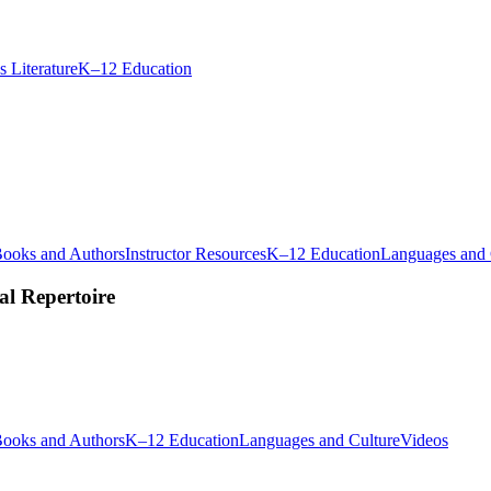
Best
s Literature
K–12 Education
Books
to
Read
in
2025
for
K–
12
ooks and Authors
Instructor Resources
K–12 Education
Languages and 
al Repertoire
Social
ooks and Authors
K–12 Education
Languages and Culture
Videos
Justic
Movi