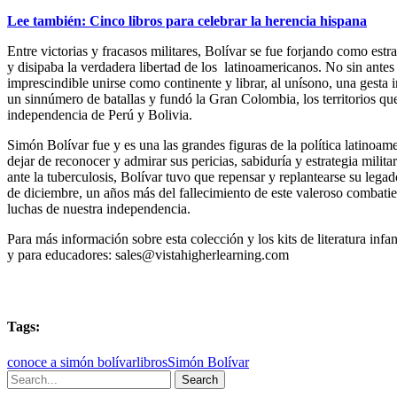
Lee también: Cinco libros para celebrar la herencia hispana
Entre victorias y fracasos militares, Bolívar se fue forjando como est
y disipaba la verdadera libertad de los latinoamericanos. No sin antes
imprescindible unirse como continente y librar, al unísono, una gesta i
un sinnúmero de batallas y fundó la Gran Colombia, los territorios q
independencia de Perú y Bolivia.
Simón Bolívar fue y es una las grandes figuras de la política latinoam
dejar de reconocer y admirar sus pericias, sabiduría y estrategia mil
ante la tuberculosis, Bolívar tuvo que repensar y replantearse su legad
de diciembre, un años más del fallecimiento de este valeroso combatie
luchas de nuestra independencia.
Para más información sobre esta colección y los kits de literatura infan
y para educadores: sales@vistahigherlearning.com
Tags:
conoce a simón bolívar
libros
Simón Bolívar
Search