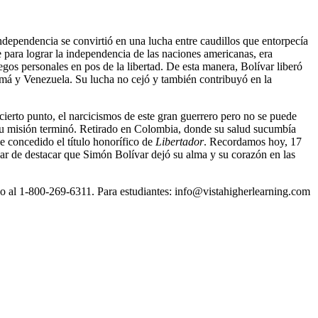
independencia se convirtió en una lucha entre caudillos que entorpecía
e para lograr la independencia de las naciones americanas, era
 egos personales en pos de la libertad. De esta manera, Bolívar liberó
amá y Venezuela. Su lucha no cejó y también contribuyó en la
cierto punto, el narcicismos de este gran guerrero pero no se puede
ue su misión terminó. Retirado en Colombia, donde su salud sucumbía
ue concedido el título honorífico de
Libertador
. Recordamos hoy, 17
ejar de destacar que Simón Bolívar dejó su alma y su corazón en las
do
al 1-800-269-6311. Para estudiantes: info@vistahigherlearning.com