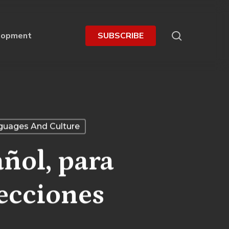
search
lopment
S
U
B
S
C
R
I
B
E
guages And Culture
ñol, para
lecciones