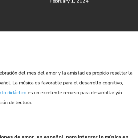
February 1, 2024
bración del mes del amor y la amistad es propicio resaltar la
añol. La música es favorable para el desarrollo cognitivo,
to didáctico
es un excelente recurso para desarrollar y/o
sión de lectura.
iones de
a
mor
,
en
e
spañol
, para i
ntegra
r
la
m
úsica en