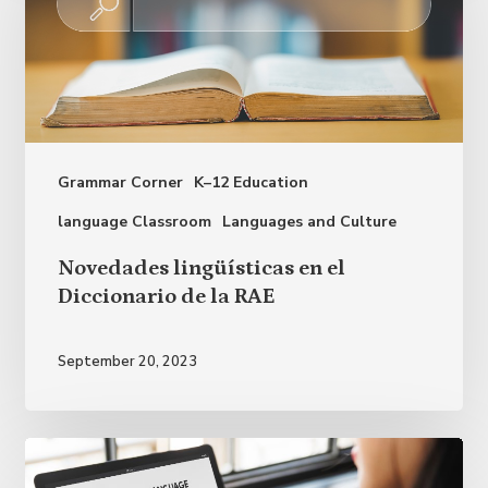
Grammar Corner
K–12 Education
language Classroom
Languages and Culture
Novedades
Novedades lingüísticas en el
lingüísticas
Diccionario de la RAE
en
el
September 20, 2023
Diccionario
de
la