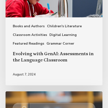
Books and Authors
Children's Literature
Classroom Activities
Digital Learning
Featured Readings
Grammar Corner
Evolving
Evolving with GenAI: Assessments in
with
the Language Classroom
GenAI:
Assessments
August 7, 2024
in
the
Language
Classroom