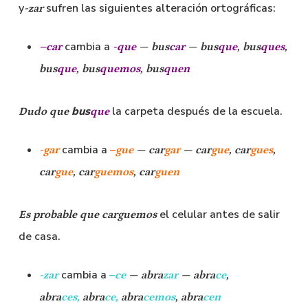
y
sufren las siguientes alteración ortográficas:
-zar
cambia a
–
car
-que
—
bus
car
—
bus
que
, bus
ques
,
bus
que
, bus
quemos
, bus
quen
bus
la carpeta después de la escuela.
Dudo que
que
cambia a
–
-gar
gue
— car
gar
— car
gue
, car
gues
,
car
gue
, car
guemos
, car
guen
el celular antes de salir
Es probable que
car
guemos
de casa.
cambia a
–
-zar
ce
— abra
zar
— abra
ce
,
abra
ces
,
abra
ce,
abra
cemos
,
abra
cen