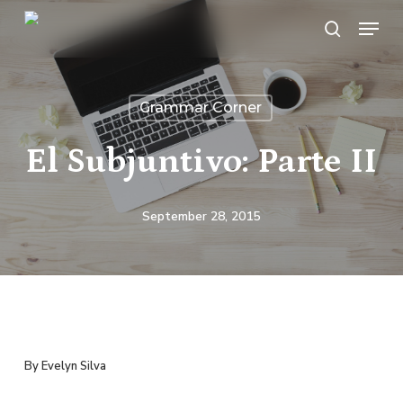
Skip
Menu
search
to
main
content
Grammar Corner
El Subjuntivo: Parte II
September 28, 2015
By Evelyn Silva