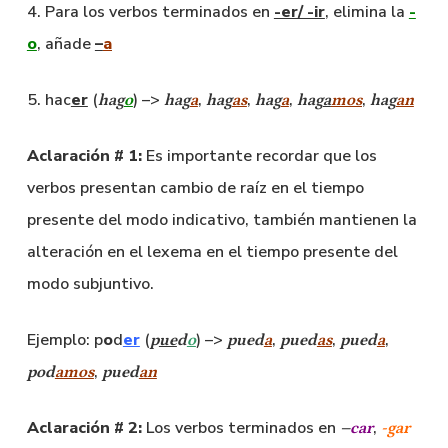
4. Para los verbos terminados en
-er/ -ir
, elimina la
-
o
, añade
–
a
5. hac
er
(
) –>
,
,
,
,
hag
o
hag
a
hag
as
hag
a
hag
a
mos
hag
an
Aclaración # 1:
Es importante recordar que los
verbos presentan cambio de raíz en el tiempo
presente del modo indicativo, también mantienen la
alteración en el lexema en el tiempo presente del
modo subjuntivo.
Ejemplo: p
o
d
er
(
) –>
,
,
,
p
ue
d
o
pued
a
pued
as
pued
a
,
pod
amos
pued
an
Aclaración # 2:
Los verbos terminados en
,
–
car
-gar