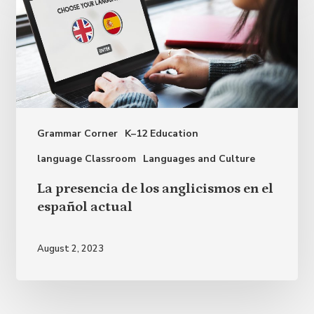
RAE
Grammar Corner
K–12 Education
language Classroom
Languages and Culture
La
La presencia de los anglicismos en el
presencia
español actual
de
los
August 2, 2023
anglicismos
en