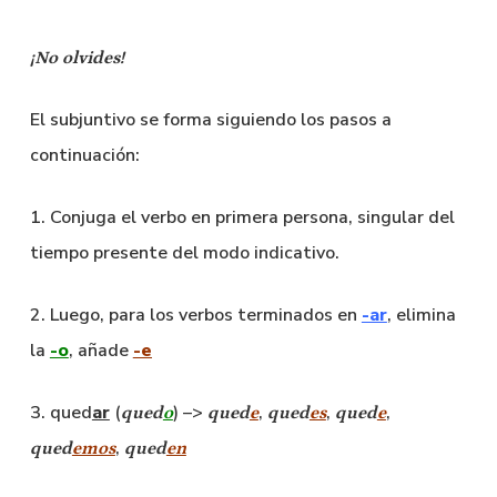
¡No olvides!
El subjuntivo se forma siguiendo los pasos a
continuación:
1. Conjuga el verbo en primera persona, singular del
tiempo presente del modo indicativo.
2. Luego, para los verbos terminados en
-ar
, elimina
la
-o
, añade
-e
3. qued
ar
(
) –>
,
,
,
qued
o
qued
e
qued
es
qued
e
,
qued
emos
qued
en