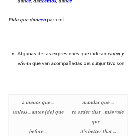
dan
ce
, dan
cemos
, dan
ce
para mí.
Pido que
dan
cen
Algunas de las expresiones que indican
causa y
que van acompañadas del subjuntivo son:
efecto
a menos que …
mandar que …
unless …
antes (de) que
to order that …
más vale
…
que …
before …
it’s better that …