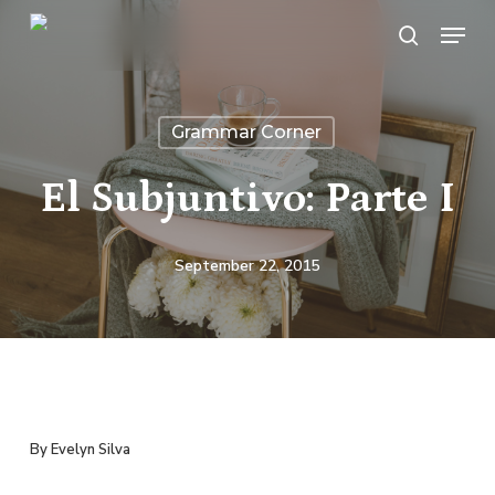
Skip
Menu
search
to
main
content
Grammar Corner
El Subjuntivo: Parte I
September 22, 2015
By Evelyn Silva