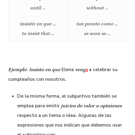
until …
without …
insistir en que …
tan pronto como …
to insist that …
as soon as …
:
Elena
a celebrar su
Ejemplo
Insisto en que
veng
a
cumpleaños con nosotros.
De la misma forma, el subjuntivo también se
emplea para emitir
juicios de valor u opiniones
respecto a un tema o idea. Algunas de las
expresiones que nos indican que debemos usar
el subjuntivo son: