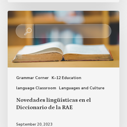
Novedades
lingüísticas
en
el
Diccionario
de
la
Grammar Corner
K–12 Education
RAE
language Classroom
Languages and Culture
Novedades lingüísticas en el
Diccionario de la RAE
September 20, 2023