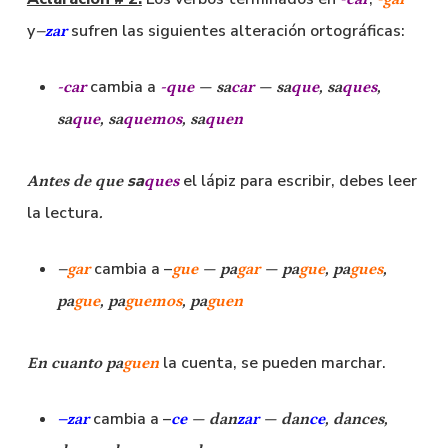
y
sufren las siguientes alteración ortográficas:
–
zar
cambia a
-car
-que
—
sa
car
—
sa
que
, sa
ques
,
sa
que
, sa
quemos
, sa
quen
sa
el lápiz para escribir, debes leer
Antes de que
ques
la lectura
.
cambia a –
–
gar
gue
—
pa
gar
—
pa
gue
, pa
gues
,
pa
gue
, pa
guemos
, pa
guen
la cuenta, se pueden marchar.
En cuanto
pa
guen
cambia a –
–
zar
ce
— dan
zar
— dan
ce
, dan
ces
,