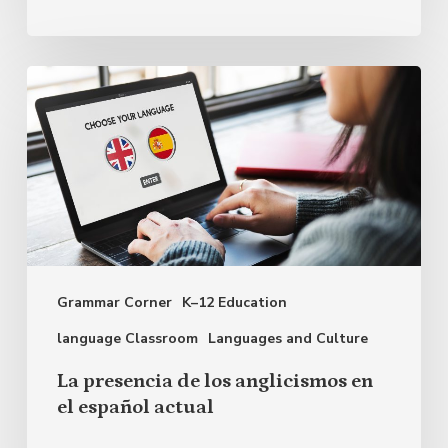
La
presencia
de
los
anglicismos
en
el
Grammar Corner
K–12 Education
español
actual
language Classroom
Languages and Culture
La presencia de los anglicismos en
el español actual