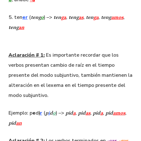
5. ten
er
(
) –>
,
,
,
,
teng
o
ten
g
a
teng
as
ten
g
a
teng
amos
teng
an
Aclaración # 1:
Es importante recordar que los
verbos presentan cambio de raíz en el tiempo
presente del modo subjuntivo, también mantienen la
alteración en el lexema en el tiempo presente del
modo subjuntivo.
Ejemplo: p
e
d
i
r
(
) –>
,
,
,
,
p
i
d
o
pid
a
pid
as
pid
a
pid
amos
pid
an
Aclaración # 2:
Los verbos terminados en
,
-car
-gar