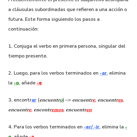
a cláusulas subordinadas que refieren a una acción o
futura. Este forma siguiendo los pasos a
continuación:
1. Conjuga el verbo en primera persona, singular del
tiempo presente.
2. Luego, para los verbos terminados en
-ar
, elimina
la
-o
, añade
-e
3. encontr
ar
(
) –>
,
,
encuentr
o
encuentr
e
encuentr
es
,
,
encuentr
e
encontr
emos
encuentr
en
4. Para los verbos terminados en
-er/ -ir
, elimina la
-
o
, añade
-a