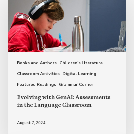
with
GenAI:
Assessments
in
the
Language
Books and Authors
Children's Literature
Classroom
Classroom Activities
Digital Learning
Featured Readings
Grammar Corner
Evolving with GenAI: Assessments
in the Language Classroom
August 7, 2024