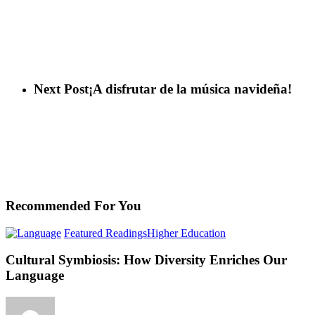
Next Post
¡A disfrutar de la música navideña!
Recommended For You
Cultural
Featured Readings
Higher Education
Symbiosis:
How
Cultural Symbiosis: How Diversity Enriches Our
Diversity
Language
Enriches
Our
Language