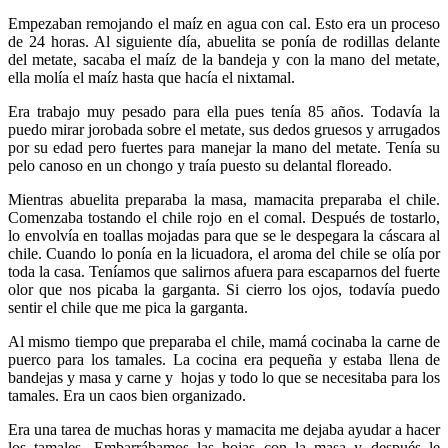
Empezaban remojando el maíz en agua con cal. Esto era un proceso
de 24 horas. Al siguiente día, abuelita se ponía de rodillas delante
del metate, sacaba el maíz de la bandeja y con la mano del metate,
ella molía el maíz hasta que hacía el nixtamal.
Era trabajo muy pesado para ella pues tenía 85 años. Todavía la
puedo mirar jorobada sobre el metate, sus dedos gruesos y arrugados
por su edad pero fuertes para manejar la mano del metate. Tenía su
pelo canoso en un chongo y traía puesto su delantal floreado.
Mientras abuelita preparaba la masa, mamacita preparaba el chile.
Comenzaba tostando el chile rojo en el comal. Después de tostarlo,
lo envolvía en toallas mojadas para que se le despegara la cáscara al
chile. Cuando lo ponía en la licuadora, el aroma del chile se olía por
toda la casa. Teníamos que salirnos afuera para escaparnos del fuerte
olor que nos picaba la garganta. Si cierro los ojos, todavía puedo
sentir el chile que me pica la garganta.
Al mismo tiempo que preparaba el chile, mamá cocinaba la carne de
puerco para los tamales. La cocina era pequeña y estaba llena de
bandejas y masa y carne y hojas y todo lo que se necesitaba para los
tamales. Era un caos bien organizado.
Era una tarea de muchas horas y mamacita me dejaba ayudar a hacer
los tamales. Embarrábamos las hojas con la masa y después le