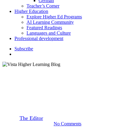
German
Teacher’s Corner
Higher Education
Explore Higher Ed Programs
AI Learning Community
Featured Readings
Languages and Culture
Professional development
S
u
b
s
c
r
i
b
e
search
Featured Readings
Los Tamales de Navidad
By
The Editor
December 19, 2011
September 22nd, 2020
No Comments