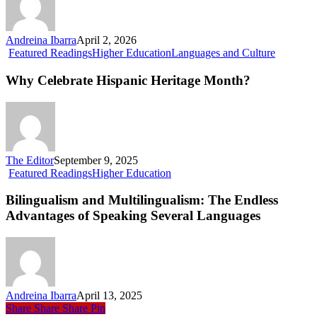
Andreina Ibarra
April 2, 2026
Why
Featured Readings
Higher Education
Languages and Culture
Celebrate
Hispanic
Why Celebrate Hispanic Heritage Month?
Heritage
Month?
The Editor
September 9, 2025
Bilingualism
Featured Readings
Higher Education
and
Multilingualism:
Bilingualism and Multilingualism: The Endless
The
Advantages of Speaking Several Languages
Endless
Advantages
of
Speaking
Several
Languages
Andreina Ibarra
April 13, 2025
Share
Share
Share
Pin