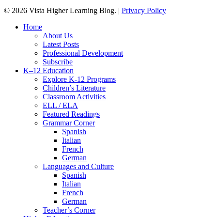
© 2026 Vista Higher Learning Blog. |
Privacy Policy
Close
Home
Menu
About Us
Latest Posts
Professional Development
Subscribe
K–12 Education
Explore K-12 Programs
Children’s Literature
Classroom Activities
ELL / ELA
Featured Readings
Grammar Corner
Spanish
Italian
French
German
Languages and Culture
Spanish
Italian
French
German
Teacher’s Corner