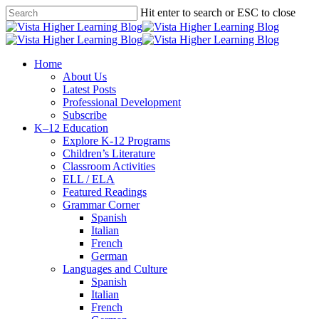
Skip
Hit enter to search or ESC to close
to
Close
main
Search
content
search
Menu
Home
About Us
Latest Posts
Professional Development
Subscribe
K–12 Education
Explore K-12 Programs
Children’s Literature
Classroom Activities
ELL / ELA
Featured Readings
Grammar Corner
Spanish
Italian
French
German
Languages and Culture
Spanish
Italian
French