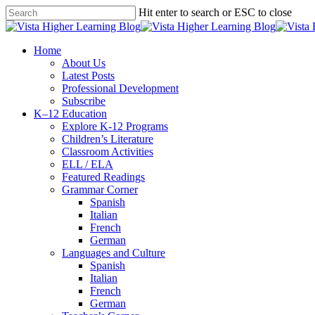
Skip
Hit enter to search or ESC to close
to
Close
main
Search
content
search
Menu
Home
About Us
Latest Posts
Professional Development
Subscribe
K–12 Education
Explore K-12 Programs
Children’s Literature
Classroom Activities
ELL / ELA
Featured Readings
Grammar Corner
Spanish
Italian
French
German
Languages and Culture
Spanish
Italian
French
German