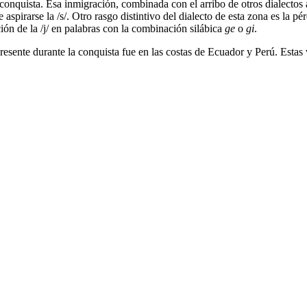
nquista. Esa inmigración, combinada con el arribo de otros dialectos afr
pirarse la /s/. Otro rasgo distintivo del dialecto de esta zona es la pérdi
ción de la /j/ en palabras con la combinación silábica
ge
o
gi
.
esente durante la conquista fue en las costas de Ecuador y Perú. Estas 