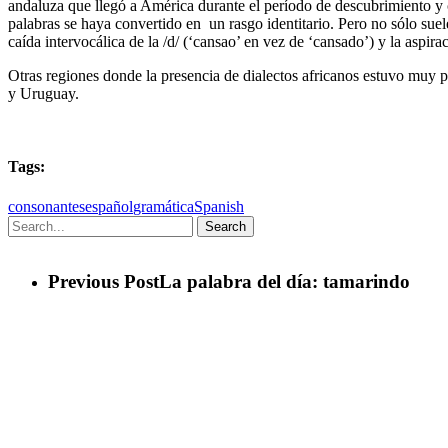
andaluza que llegó a América durante el período de descubrimiento y co
palabras se haya convertido en un rasgo identitario. Pero no sólo suele as
caída intervocálica de la /d/ (‘cansao’ en vez de ‘cansado’) y la aspira
Otras regiones donde la presencia de dialectos africanos estuvo muy pr
y Uruguay.
Tags:
consonantes
español
gramática
Spanish
Search
Previous Post
La palabra del día: tamarindo