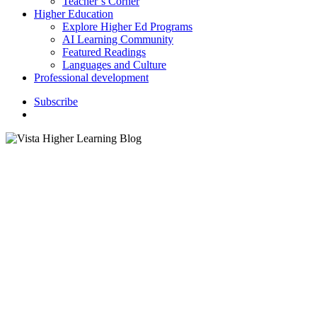
Teacher’s Corner
Higher Education
Explore Higher Ed Programs
AI Learning Community
Featured Readings
Languages and Culture
Professional development
S
u
b
s
c
r
i
b
e
search
La aspiració