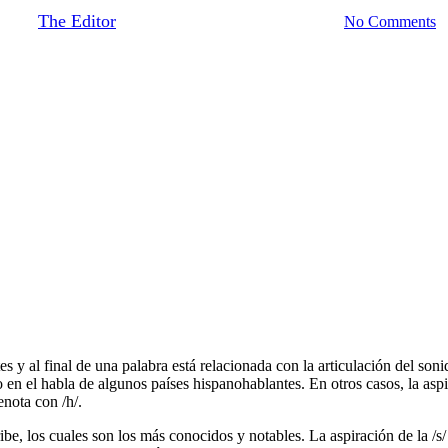
By
The Editor
September 23, 2018
June 18th, 2021
No Comments
tes y al final de una palabra está relacionada con la articulación del 
o en el habla de algunos países hispanohablantes. En otros casos, la aspir
enota con /h/.
be, los cuales son los más conocidos y notables. La aspiración de la /s/ 