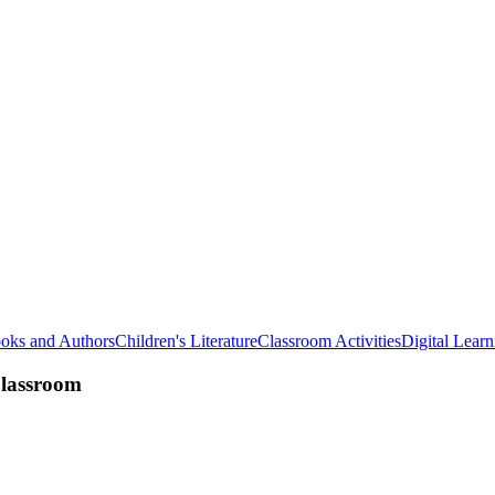
oks and Authors
Children's Literature
Classroom Activities
Digital Learn
Classroom