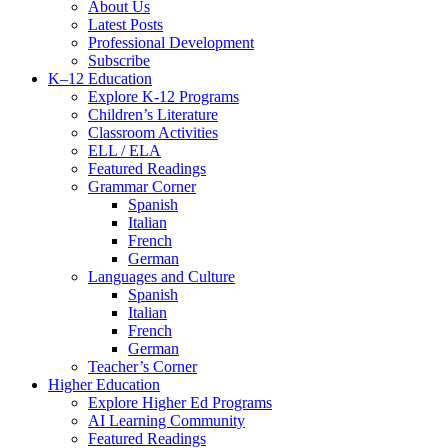
Menu
About Us
Latest Posts
Professional Development
Subscribe
K–12 Education
Explore K-12 Programs
Children’s Literature
Classroom Activities
ELL / ELA
Featured Readings
Grammar Corner
Spanish
Italian
French
German
Languages and Culture
Spanish
Italian
French
German
Teacher’s Corner
Higher Education
Explore Higher Ed Programs
AI Learning Community
Featured Readings