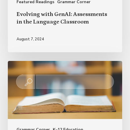
Featured Readings
Grammar Corner
Evolving with GenAI: Assessments
in the Language Classroom
August 7, 2024
Novedades
lingüísticas
en
el
Diccionario
de
la
Grammar Corner
K–12 Education