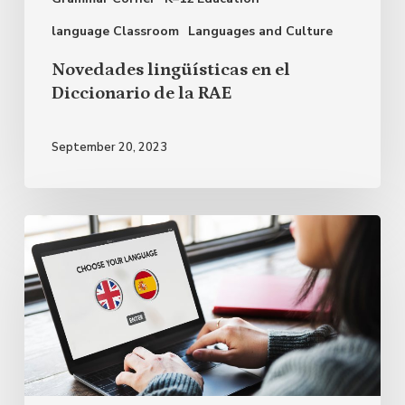
RAE
language Classroom
Languages and Culture
Novedades lingüísticas en el
Diccionario de la RAE
September 20, 2023
La
presencia
de
los
anglicismos
en
el