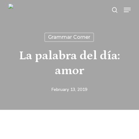
Skip
Menu
search
to
main
content
Grammar Corner
La palabra del día:
amor
February 13, 2019