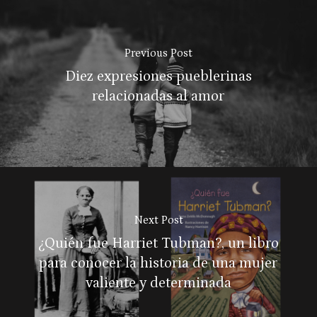
Previous Post
Diez expresiones pueblerinas
relacionadas al amor
Next Post
¿Quién fue Harriet Tubman?, un libro
para conocer la historia de una mujer
valiente y determinada