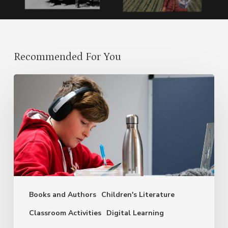
Recommended For You
Evolving
with
GenAI:
Assessments
in
the
Language
Books and Authors
Children's Literature
Classroom
Classroom Activities
Digital Learning