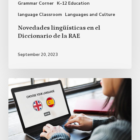
Grammar Corner
K–12 Education
RAE
language Classroom
Languages and Culture
Novedades lingüísticas en el
Diccionario de la RAE
September 20, 2023
La
presencia
de
los
anglicismos
en