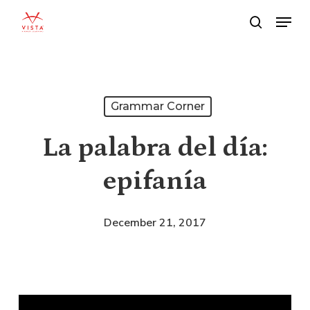
Skip
Menu
search
to
main
content
Grammar Corner
La palabra del día:
epifanía
December 21, 2017