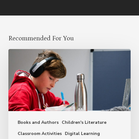
Recommended For You
Evolving
with
GenAI:
Assessments
in
the
Language
Books and Authors
Children's Literature
Classroom
Classroom Activities
Digital Learning