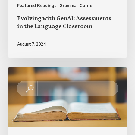
Featured Readings
Grammar Corner
Evolving with GenAI: Assessments
in the Language Classroom
August 7, 2024
Novedades
lingüísticas
en
el
Diccionario
de
la