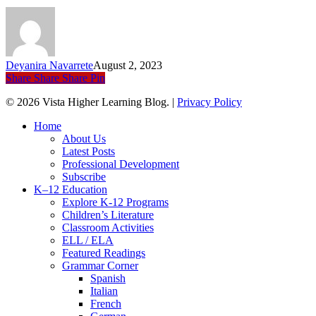
an
en
el
es
ac
Deyanira Navarrete
August 2, 2023
Share
Share
Share
Pin
© 2026 Vista Higher Learning Blog. |
Privacy Policy
Close
Home
Menu
About Us
Latest Posts
Professional Development
Subscribe
K–12 Education
Explore K-12 Programs
Children’s Literature
Classroom Activities
ELL / ELA
Featured Readings
Grammar Corner
Spanish
Italian
French