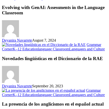
with
GenAI:
Evolving with GenAI: Assessments in the Language
Assessments
Classroom
in
the
Language
Classroom
Deyanira Navarrete
August 7, 2024
Grammar
No
Corner
K–12 Education
language Classroom
Languages and Culture
lin
en
Novedades lingüísticas en el Diccionario de la RAE
el
Di
de
la
R
Deyanira Navarrete
September 20, 2023
Grammar
La
Corner
K–12 Education
language Classroom
Languages and Culture
pr
de
La presencia de los anglicismos en el español actual
los