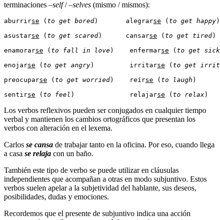
terminaciones –
self
/ –
selves
(mismo / mismos):
aburrir
se
 (
to get bored
)       alegrar
se
 (
to get happy
)
asustar
se
 (
to get scared
)      cansar
se
 (
to get tired
) 
enamorar
se
 (
to fall in love
)    enfermar
se
 (
to get sick
enojar
se
 (
to get angry
)         irritar
se
 (
to get irrit
preocupar
se
 (
to get worried
)    reír
se
 (
to laugh
)    

sentir
se
 (
to feel
)              relajar
se
 (
to relax
)
Los verbos reflexivos pueden ser conjugados en cualquier tiempo
verbal y mantienen los cambios ortográficos que presentan los
verbos con alteración en el lexema.
Carlos
se cansa
de trabajar tanto en la oficina. Por eso, cuando llega
a casa
se relaja
con un baño.
También este tipo de verbo se puede utilizar en cláusulas
independientes que acompañan a otras en modo subjuntivo. Estos
verbos suelen apelar a la subjetividad del hablante, sus deseos,
posibilidades, dudas y emociones.
Recordemos que el presente de subjuntivo indica una acción