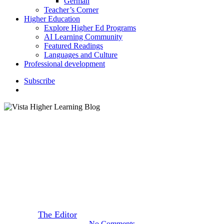
German
Teacher’s Corner
Higher Education
Explore Higher Ed Programs
AI Learning Community
Featured Readings
Languages and Culture
Professional development
S
u
b
s
c
r
i
b
e
search
Grammar Corner
Los verbos reflexivos y cómo
expresan sentimientos
By
The Editor
December 20, 2017
August 23rd, 2020
No Comments