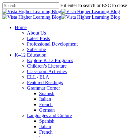
Skip
Hit enter to search or ESC to close
to
Close
main
Search
content
search
Menu
Home
About Us
Latest Posts
Professional Development
Subscribe
K–12 Education
Explore K-12 Programs
Children’s Literature
Classroom Activities
ELL / ELA
Featured Readings
Grammar Corner
Spanish
Italian
French
German
Languages and Culture
Spanish
Italian
French