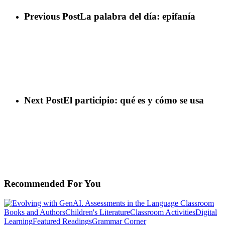
Previous Post
La palabra del día: epifanía
Next Post
El participio: qué es y cómo se usa
Recommended For You
Books and Authors
Children's Literature
Classroom Activities
Digital
Evolving
Learning
Featured Readings
Grammar Corner