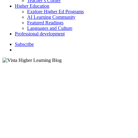
Teacher’s Corner
Higher Education
Explore Higher Ed Programs
AI Learning Community
Featured Readings
Languages and Culture
Professional development
S
u
b
s
c
r
i
b
e
search
Los diminu