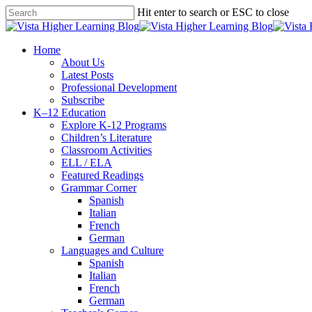
Skip
Hit enter to search or ESC to close
to
Close
main
Search
content
search
Menu
Home
About Us
Latest Posts
Professional Development
Subscribe
K–12 Education
Explore K-12 Programs
Children’s Literature
Classroom Activities
ELL / ELA
Featured Readings
Grammar Corner
Spanish
Italian
French
German
Languages and Culture
Spanish
Italian
French
German