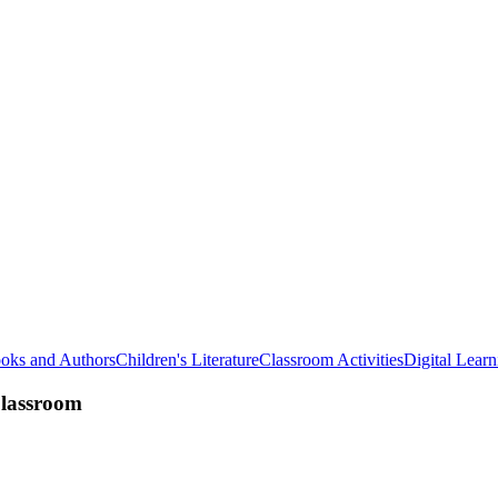
oks and Authors
Children's Literature
Classroom Activities
Digital Learn
Classroom