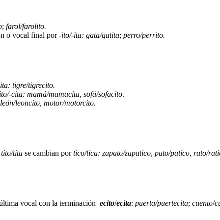
o
;
farol/farolito.
n o vocal final por
-ito/-ita:
gata/gatita
;
perro/perrito.
ita:
tigre/tigrecito.
ito/-cita:
mamá/mamacita, sofá/sofacito
.
león/leoncito, motor/motorcito.
s
tito/tita
se cambian por
tico/tica:
zapato/zapatico
,
pato/patico, rato/rati
 última vocal con la terminación
ecito
/
ecita
:
puerta/puertecita
;
cuento
/
c