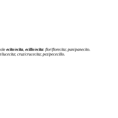
dole
ecito
/
ecita
,
ecillo
/
ecita
:
flor
/
florecita
;
pan
/
panecito.
z
/
lucecita
;
cruz
/
crucecita
;
pez
/
pececillo.