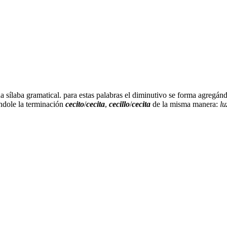
 sílaba gramatical. para estas palabras el diminutivo se forma agregán
dole la terminación
cecito
/
cecita
,
cecillo
/
cecita
de la misma manera:
lu