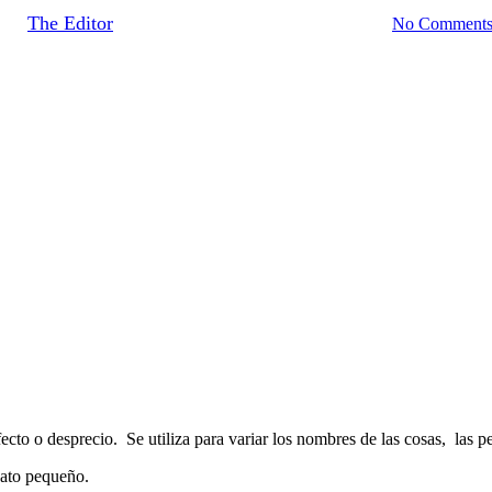
By
The Editor
October 28, 2014
September 22nd, 2020
No Comment
to o desprecio. Se utiliza para variar los nombres de las cosas, las pe
ato pequeño.