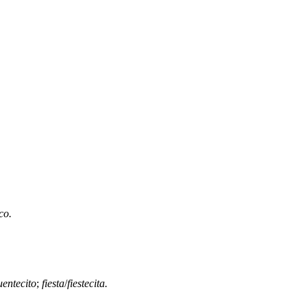
co.
uentecito
;
fiesta
/
fiestecita.