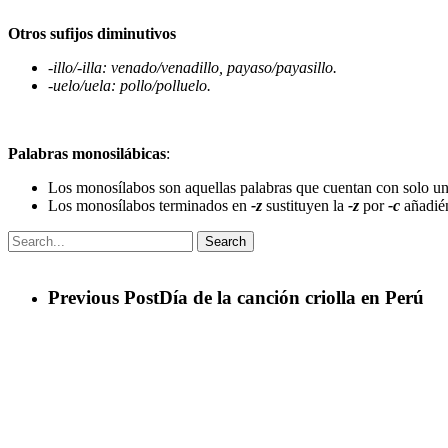
Otros sufijos diminutivos
-illo/-illa: venado/venadillo, payaso/payasillo.
-uelo/uela: pollo/polluelo.
Palabras monosilábicas
:
Los monosílabos son aquellas palabras que cuentan con solo una
Los monosílabos terminados en
-z
sustituyen la
-z
por
-c
añadién
Search
Previous Post
Día de la canción criolla en Perú