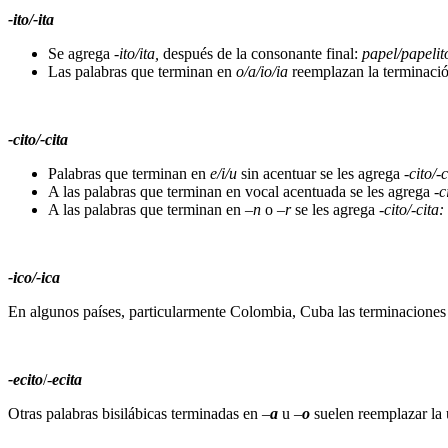
-ito/-ita
Se agrega
-ito/ita,
después de la consonante final:
papel/papelit
Las palabras que terminan en
o/a/io/ia
reemplazan la terminació
-cito/-cita
Palabras que terminan en
e/i/u
sin acentuar se les agrega
-cito/-c
A las palabras que terminan en vocal acentuada se les agrega
-c
A las palabras que terminan en –
n
o –
r
se les agrega
-cito/-cita:
-ico/-ica
En algunos países, particularmente Colombia, Cuba las terminacione
-ecito
/-
ecita
Otras palabras bisilábicas terminadas en –
a
u –
o
suelen reemplazar la