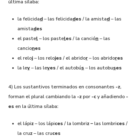
última sílaba:
la felicida
d
– las felicida
d
es
/ la amista
d
– las
amista
d
es
el paste
l
– los paste
l
es
/ la canció
n
– las
cancio
n
es
el relo
j
– los relo
j
es
/ el abrido
r
– los abrido
r
es
la le
y
– las le
y
es
/ el autobú
s
– los autobu
s
es
4) Los sustantivos terminados en consonantes
-z
,
forman el plural cambiando la
-z
por
-c
y añadiendo
-
es
en la última sílaba:
el lápi
z
– los lápi
ces
/ la lombri
z –
las lombri
ces
/
la cru
z
– las cru
ces