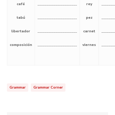
café
______________________
rey
_______
tabú
______________________
pez
_______
libertador
______________________
carnet
_______
composición
______________________
viernes
_______
Grammar
Grammar Corner