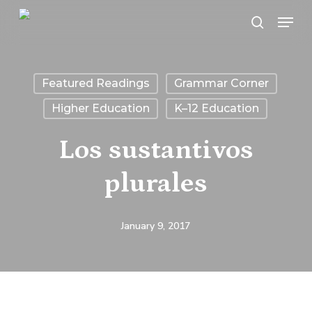
Skip
Menu
search
to
main
content
Featured Readings
Grammar Corner
Higher Education
K–12 Education
Los sustantivos
plurales
January 9, 2017