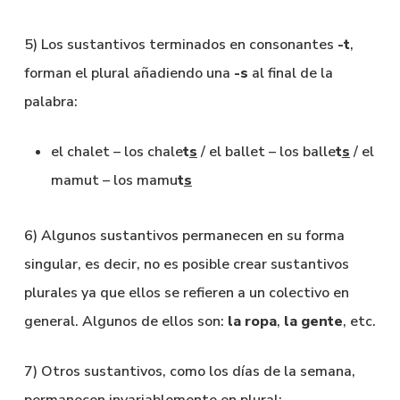
5) Los sustantivos terminados en consonantes
-t
,
forman el plural añadiendo una
-s
al final de la
palabra:
el chalet – los chale
t
s
/ el ballet – los balle
t
s
/ el
mamut – los mamu
t
s
6) Algunos sustantivos permanecen en su forma
singular, es decir, no es posible crear sustantivos
plurales ya que ellos se refieren a un colectivo en
general. Algunos de ellos son:
la ropa
,
la gente
, etc.
7) Otros sustantivos, como los días de la semana,