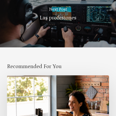
Next Post
Las profesiones
Recommended For You
Classroom
Community
Begins
Before
the