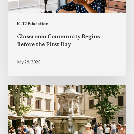
First
Day
K–12 Education
Classroom Community Begins
Before the First Day
July 29, 2026
Italian
Proverbs
for
Summer
and