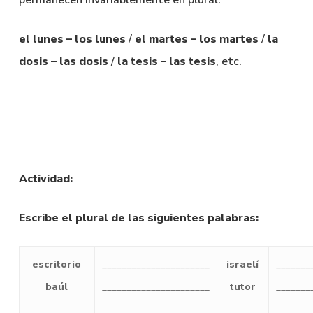
permanecen invariablemente en plural:
el lunes – los lunes
/
el martes – los martes
/
la
dosis – las dosis
/
la tesis – las tesis
, etc.
Actividad:
Escribe el plural de las siguientes palabras:
escritorio
______________________
israelí
_______
baúl
______________________
tutor
_______