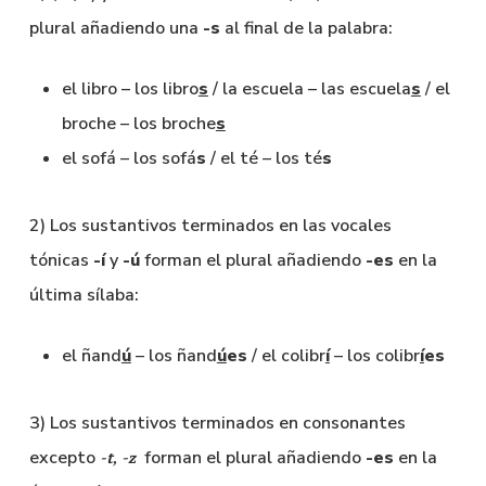
plural añadiendo una
-s
al final de la palabra:
el libro – los libro
s
/ la escuela – las escuela
s
/ el
broche – los broche
s
el sofá – los sofá
s
/ el té – los té
s
2) Los sustantivos terminados en las vocales
tónicas
-í
y
-ú
forman el plural añadiendo
-es
en la
última sílaba:
el ñand
ú
– los ñand
ú
es
/ el colibr
í
– los colibr
í
es
3) Los sustantivos terminados en consonantes
excepto
forman el plural añadiendo
-es
en la
-t, -z