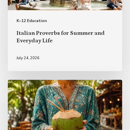
Everyday
Life
K–12 Education
Italian Proverbs for Summer and
Everyday Life
July 24, 2026
Rest
First,
Plan
Lightly:
A