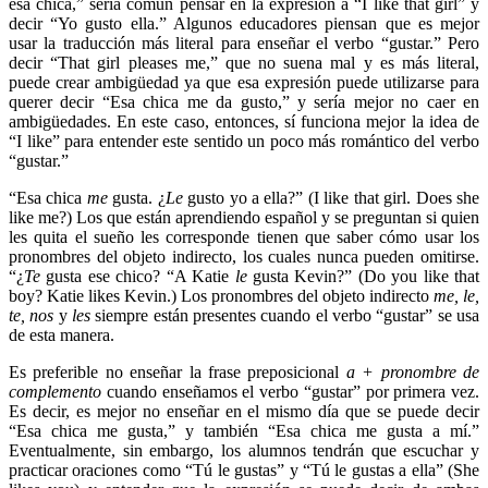
esa chica,” sería común pensar en la expresión a “I like that girl” y
decir “Yo gusto ella.” Algunos educadores piensan que es mejor
usar la traducción más literal para enseñar el verbo “gustar.” Pero
decir “That girl pleases me,” que no suena mal y es más literal,
puede crear ambigüedad ya que esa expresión puede utilizarse para
querer decir “Esa chica me da gusto,” y sería mejor no caer en
ambigüedades. En este caso, entonces, sí funciona mejor la idea de
“I like” para entender este sentido un poco más romántico del verbo
“gustar.”
“Esa chica
me
gusta. ¿
Le
gusto yo a ella?” (I like that girl. Does she
like me?) Los que están aprendiendo español y se preguntan si quien
les quita el sueño les corresponde tienen que saber cómo usar los
pronombres del objeto indirecto, los cuales nunca pueden omitirse.
“¿
Te
gusta ese chico? “A Katie
le
gusta Kevin?” (Do you like that
boy? Katie likes Kevin.) Los pronombres del objeto indirecto
me, le,
te, nos
y
les
siempre están presentes cuando el verbo “gustar” se usa
de esta manera.
Es preferible no enseñar la frase preposicional
a + pronombre de
complemento
cuando enseñamos el verbo “gustar” por primera vez.
Es decir, es mejor no enseñar en el mismo día que se puede decir
“Esa chica me gusta,” y también “Esa chica me gusta a mí.”
Eventualmente, sin embargo, los alumnos tendrán que escuchar y
practicar oraciones como “Tú le gustas” y “Tú le gustas a ella” (She