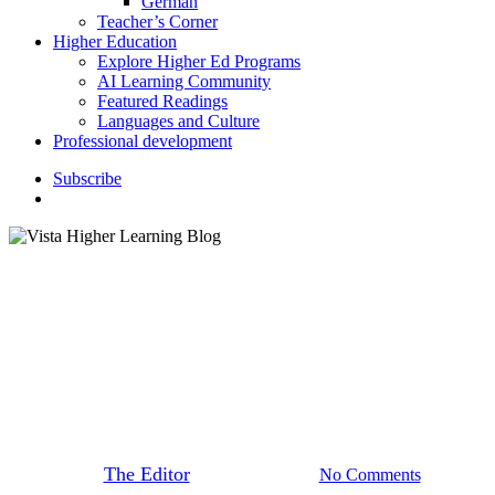
German
Teacher’s Corner
Higher Education
Explore Higher Ed Programs
AI Learning Community
Featured Readings
Languages and Culture
Professional development
S
u
b
s
c
r
i
b
e
search
Featured Readings
Domina las particularidades
románticas del verbo “gustar”
By
The Editor
February 14, 2012
No Comments