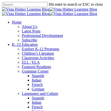
Skip
Hit enter to search or ESC to close
to
Close
main
Search
content
search
Menu
Home
About Us
Latest Posts
Professional Development
Subscribe
K–12 Education
Explore K-12 Programs
Children’s Literature
Classroom Activities
ELL / ELA
Featured Readings
Grammar Corner
Spanish
Italian
French
German
Languages and Culture
Spanish
Italian
French