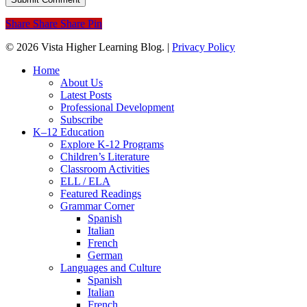
Share
Share
Share
Pin
© 2026 Vista Higher Learning Blog. |
Privacy Policy
Close
Home
Menu
About Us
Latest Posts
Professional Development
Subscribe
K–12 Education
Explore K-12 Programs
Children’s Literature
Classroom Activities
ELL / ELA
Featured Readings
Grammar Corner
Spanish
Italian
French
German
Languages and Culture
Spanish
Italian
French