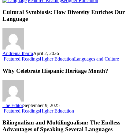
Cultural
Featured Readings
Higher Education
Symbiosis:
How
Cultural Symbiosis: How Diversity Enriches Our
Diversity
Language
Enriches
Our
Language
Andreina Ibarra
April 2, 2026
Why
Featured Readings
Higher Education
Languages and Culture
Celebrate
Hispanic
Why Celebrate Hispanic Heritage Month?
Heritage
Month?
The Editor
September 9, 2025
Bilingualism
Featured Readings
Higher Education
and
Multilingualism:
Bilingualism and Multilingualism: The Endless
The
Advantages of Speaking Several Languages
Endless