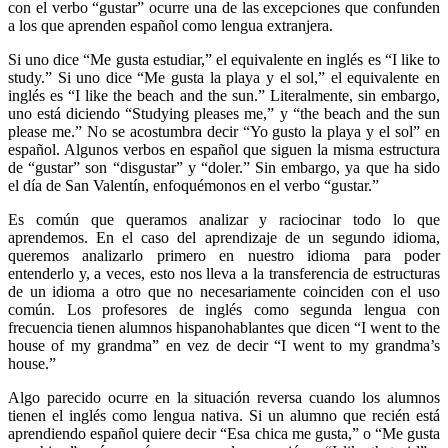
con el verbo “gustar” ocurre una de las excepciones que confunden
a los que aprenden español como lengua extranjera.
Si uno dice “Me gusta estudiar,” el equivalente en inglés es “I like to
study.” Si uno dice “Me gusta la playa y el sol,” el equivalente en
inglés es “I like the beach and the sun.” Literalmente, sin embargo,
uno está diciendo “Studying pleases me,” y “the beach and the sun
please me.” No se acostumbra decir “Yo gusto la playa y el sol” en
español. Algunos verbos en español que siguen la misma estructura
de “gustar” son “disgustar” y “doler.” Sin embargo, ya que ha sido
el día de San Valentín, enfoquémonos en el verbo “gustar.”
Es común que queramos analizar y raciocinar todo lo que
aprendemos. En el caso del aprendizaje de un segundo idioma,
queremos analizarlo primero en nuestro idioma para poder
entenderlo y, a veces, esto nos lleva a la transferencia de estructuras
de un idioma a otro que no necesariamente coinciden con el uso
común. Los profesores de inglés como segunda lengua con
frecuencia tienen alumnos hispanohablantes que dicen “I went to the
house of my grandma” en vez de decir “I went to my grandma’s
house.”
Algo parecido ocurre en la situación reversa cuando los alumnos
tienen el inglés como lengua nativa. Si un alumno que recién está
aprendiendo español quiere decir “Esa chica me gusta,” o “Me gusta