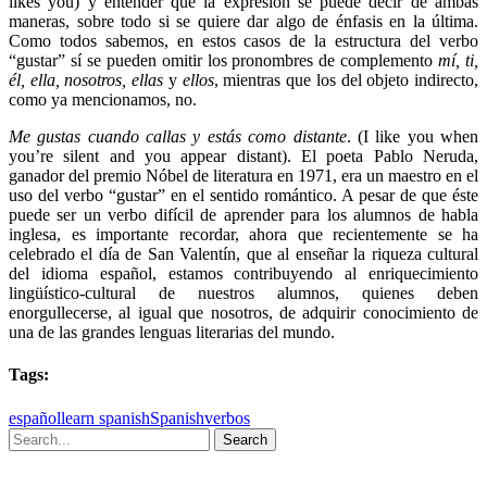
likes you) y entender que la expresión se puede decir de ambas
maneras, sobre todo si se quiere dar algo de énfasis en la última.
Como todos sabemos, en estos casos de la estructura del verbo
“gustar” sí se pueden omitir los pronombres de complemento
mí, ti,
él, ella, nosotros, ellas
y
ellos
, mientras que los del objeto indirecto,
como ya mencionamos, no.
Me gustas cuando callas y estás como distante
. (I like you when
you’re silent and you appear distant). El poeta Pablo Neruda,
ganador del premio Nóbel de literatura en 1971, era un maestro en el
uso del verbo “gustar” en el sentido romántico. A pesar de que éste
puede ser un verbo difícil de aprender para los alumnos de habla
inglesa, es importante recordar, ahora que recientemente se ha
celebrado el día de San Valentín, que al enseñar la riqueza cultural
del idioma español, estamos contribuyendo al enriquecimiento
lingüístico-cultural de nuestros alumnos, quienes deben
enorgullecerse, al igual que nosotros, de adquirir conocimiento de
una de las grandes lenguas literarias del mundo.
Tags:
español
learn spanish
Spanish
verbos
Search