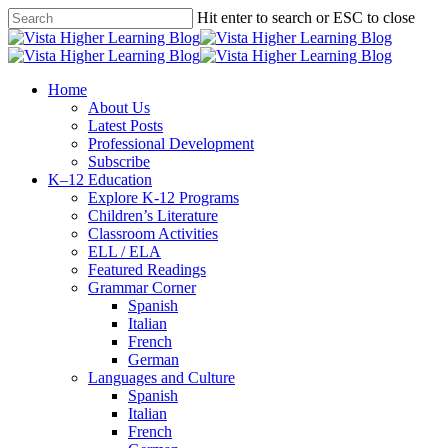
Skip
Hit enter to search or ESC to close
to
Close
main
Search
content
search
Menu
Home
About Us
Latest Posts
Professional Development
Subscribe
K–12 Education
Explore K-12 Programs
Children’s Literature
Classroom Activities
ELL / ELA
Featured Readings
Grammar Corner
Spanish
Italian
French
German
Languages and Culture
Spanish
Italian
French