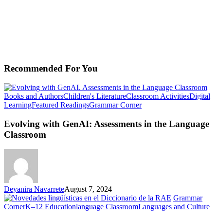
Recommended For You
Books and Authors
Children's Literature
Classroom Activities
Digital
Evolving
Learning
Featured Readings
Grammar Corner
with
GenAI:
Evolving with GenAI: Assessments in the Language
Assessments
Classroom
in
the
Language
Classroom
Deyanira Navarrete
August 7, 2024
Grammar
No
Corner
K–12 Education
language Classroom
Languages and Culture
lin