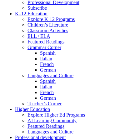
Professional Development
Subscribe
K–12 Education
Explore K-12 Programs
Children’s Literature
Classroom Activities
ELL / ELA
Featured Readings
Grammar Corner
Spanish
Italian
French
German
Languages and Culture
Spanish
Italian
French
German
Teacher’s Corner
Higher Education
Explore Higher Ed Programs
AI Learning Community
Featured Readings
Languages and Culture
Professional development