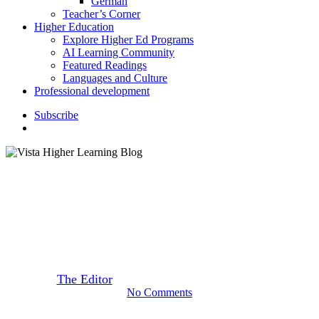
German
Teacher’s Corner
Higher Education
Explore Higher Ed Programs
AI Learning Community
Featured Readings
Languages and Culture
Professional development
S
u
b
s
c
r
i
b
e
search
Grammar Corner
¿Qué es la fonética?
By
The Editor
September 2, 2018
August 20th, 2020
No Comments