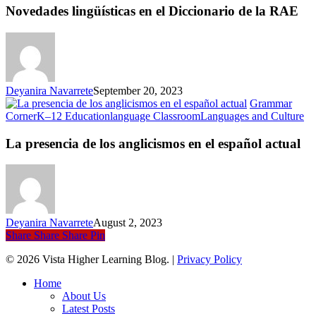
en
Novedades lingüísticas en el Diccionario de la RAE
el
Di
de
la
R
Deyanira Navarrete
September 20, 2023
Grammar
La
Corner
K–12 Education
language Classroom
Languages and Culture
pr
de
La presencia de los anglicismos en el español actual
los
an
en
el
es
ac
Deyanira Navarrete
August 2, 2023
Share
Share
Share
Pin
© 2026 Vista Higher Learning Blog. |
Privacy Policy
Close
Home
Menu
About Us
Latest Posts