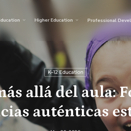
Education
Higher Education
Professional Deve
K–12 Education
ás allá del aula:
cias auténticas es