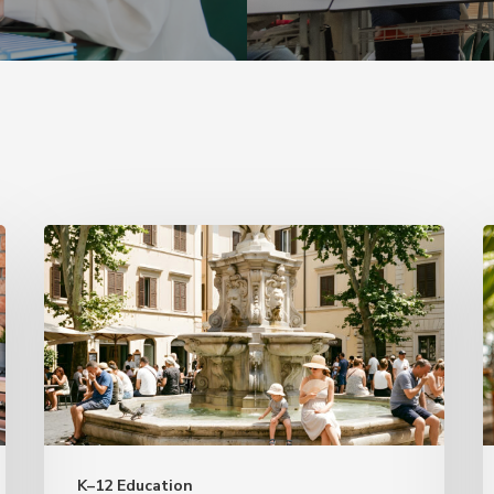
Italian
R
Proverbs
F
for
P
Summer
L
and
Everyday
B
Life
S
K–12 Education
R