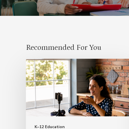
Recommended For You
Classroom
Community
Begins
Before
the
First
Day
K–12 Education