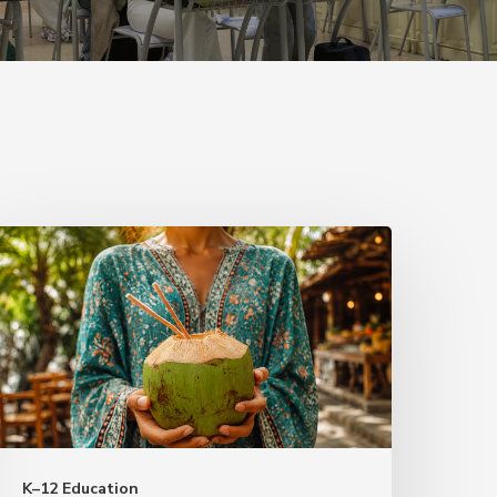
est
irst,
lan
ightly:
A
etter
ummer
K–12 Education
hythm