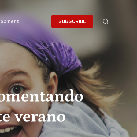
search
lopment
S
U
B
S
C
R
I
B
E
 Fomentando
te verano