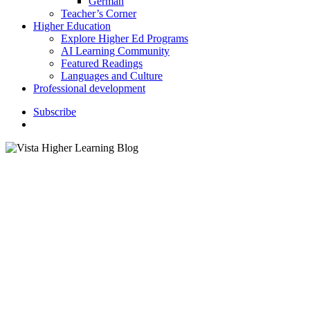
German
Teacher’s Corner
Higher Education
Explore Higher Ed Programs
AI Learning Community
Featured Readings
Languages and Culture
Professional development
S
u
b
s
c
r
i
b
e
search
Instructor Resources
K–12 Education
Actividades al aire libre para
que los maestros puedan
recargar energías durante el