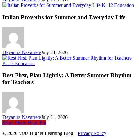
Ita
K–12 Education
Pr
fo
Italian Proverbs for Summer and Everyday Life
S
an
Ev
Li
Deyanira Navarrete
July 24, 2026
Rest
K–12 Education
First,
Plan
Rest First, Plan Lightly: A Better Summer Rhythm
Lightly:
for Teachers
A
Better
Summer
Rhythm
for
Teachers
Deyanira Navarrete
July 21, 2026
Share
Share
Share
Pin
© 2026 Vista Higher Learning Blog. |
Privacy Policy