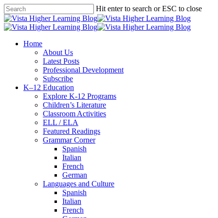
Skip
Hit enter to search or ESC to close
to
Close
main
Search
content
search
Menu
Home
About Us
Latest Posts
Professional Development
Subscribe
K–12 Education
Explore K-12 Programs
Children’s Literature
Classroom Activities
ELL / ELA
Featured Readings
Grammar Corner
Spanish
Italian
French
German
Languages and Culture
Spanish
Italian
French