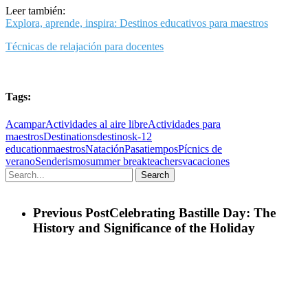
Leer también:
Explora, aprende, inspira: Destinos educativos para maestros
Técnicas de relajación para docentes
Tags:
Acampar
Actividades al aire libre
Actividades para
maestros
Destinations
destinos
k-12
education
maestros
Natación
Pasatiempos
Pícnics de
verano
Senderismo
summer break
teachers
vacaciones
Search
Previous Post
Celebrating Bastille Day: The
History and Significance of the Holiday