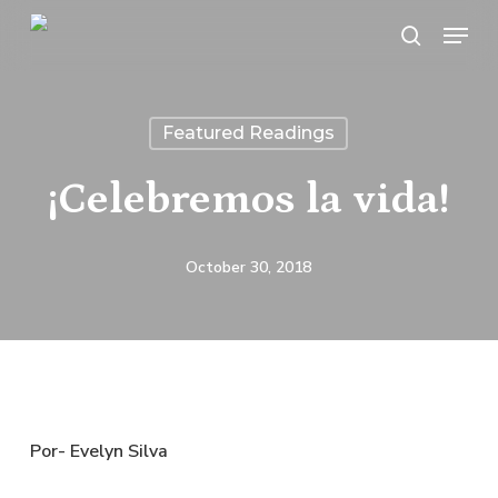
Skip
Menu
search
to
main
content
Featured Readings
¡Celebremos la vida!
October 30, 2018
Por- Evelyn Silva