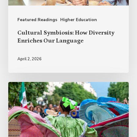
Our
Language
Featured Readings
Higher Education
Cultural Symbiosis: How Diversity
Enriches Our Language
April 2, 2026
Why
Celebrate
Hispanic
Heritage
Month?