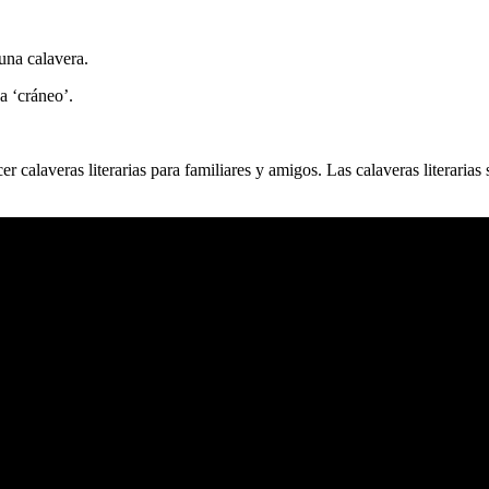
o una
calavera
.
ca ‘cráneo’.
cer
calaveras
literarias para familiares y amigos. Las calaveras literaria