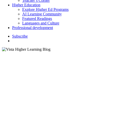
Teacher’s Corner
Higher Education
Explore Higher Ed Programs
AI Learning Community
Featured Readings
Languages and Culture
Professional development
S
u
b
s
c
r
i
b
e
search