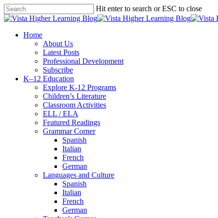
Skip
Hit enter to search or ESC to close
to
Close
main
Search
content
search
Menu
Home
About Us
Latest Posts
Professional Development
Subscribe
K–12 Education
Explore K-12 Programs
Children’s Literature
Classroom Activities
ELL / ELA
Featured Readings
Grammar Corner
Spanish
Italian
French
German
Languages and Culture
Spanish
Italian
French
German