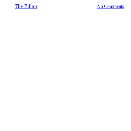
By
The Editor
October 3, 2018
June 18th, 2021
No Comments