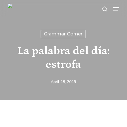
Skip
Menu
search
to
main
content
Grammar Corner
La palabra del día:
estrofa
April 18, 2019