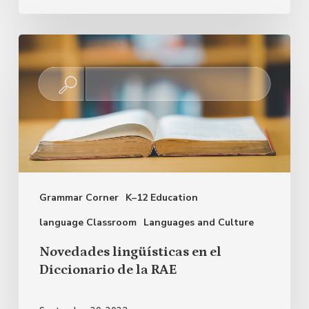
Novedades
lingüísticas
en
el
Diccionario
de
la
Grammar Corner
K–12 Education
RAE
language Classroom
Languages and Culture
Novedades lingüísticas en el
Diccionario de la RAE