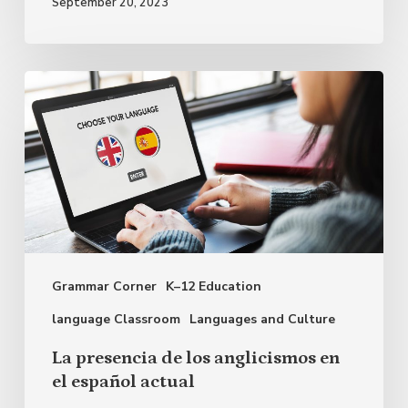
September 20, 2023
La
presencia
de
los
anglicismos
en
el
Grammar Corner
K–12 Education
español
actual
language Classroom
Languages and Culture
La presencia de los anglicismos en
el español actual