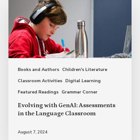
Evolving
with
GenAI:
Assessments
in
the
Language
Books and Authors
Children's Literature
Classroom
Classroom Activities
Digital Learning
Featured Readings
Grammar Corner
Evolving with GenAI: Assessments
in the Language Classroom
August 7, 2024