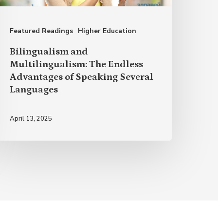
dvantages
f
Featured Readings
Higher Education
peaking
everal
Bilingualism and
anguages
Multilingualism: The Endless
Advantages of Speaking Several
Languages
April 13, 2025