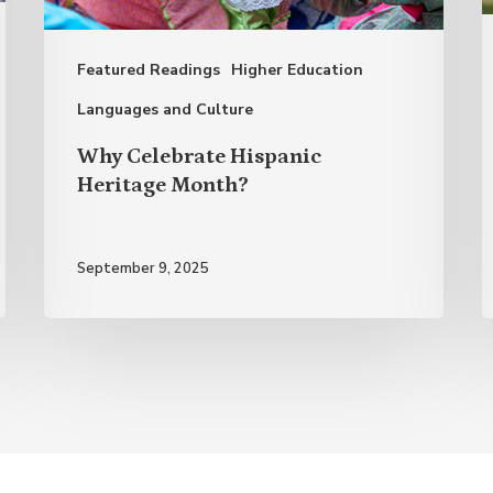
A
o
Featured Readings
Higher Education
S
S
Languages and Culture
L
Why Celebrate Hispanic
Heritage Month?
September 9, 2025