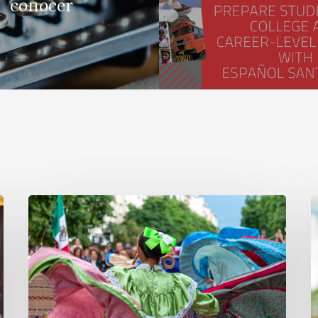
conocer
Why
B
Celebrate
a
Hispanic
M
Heritage
T
Month?
E