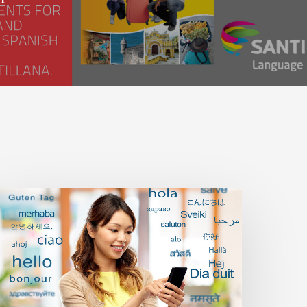
ilingualism
nd
ultilingualism:
he
ndless