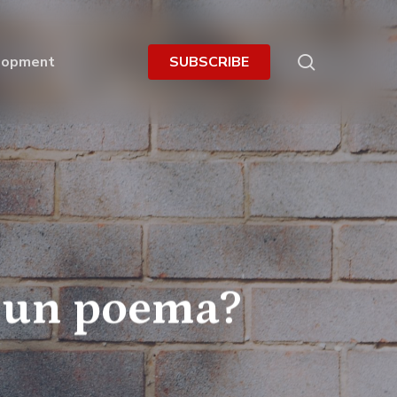
search
lopment
S
U
B
S
C
R
I
B
E
e un poema?