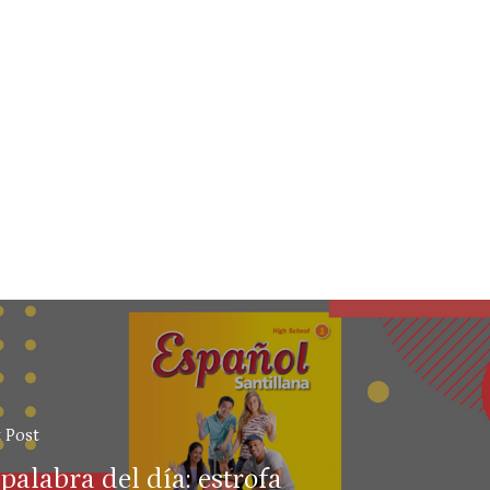
 Post
palabra del día: estrofa