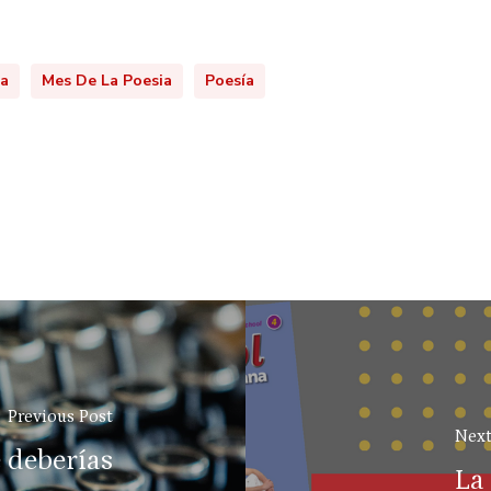
a
Mes De La Poesia
Poesía
Previous Post
Next
 deberías
La 