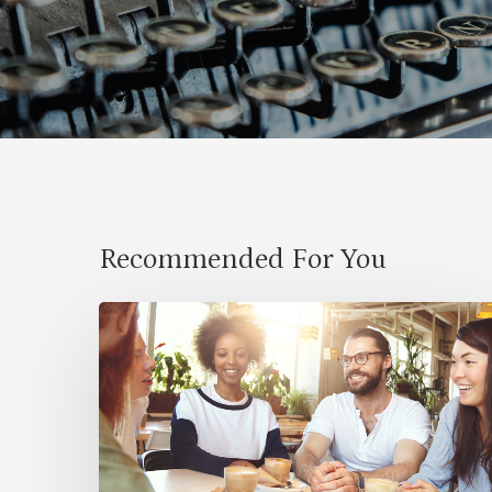
Recommended For You
Cultural
Symbiosis:
How
Diversity
Enriches