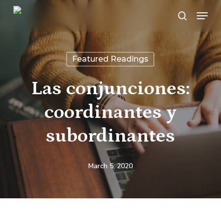
Skip
Menu
search
to
main
content
Featured Readings
Las conjunciones:
coordinantes y
subordinantes
March 5, 2020