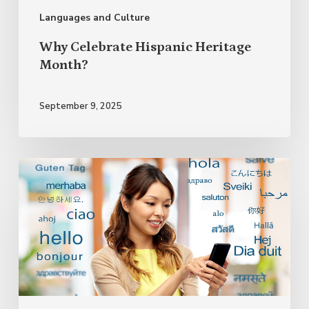
Languages and Culture
Why Celebrate Hispanic Heritage
Month?
September 9, 2025
Bilingualism
and
Multilingualism:
The
Endless
Advantages
of