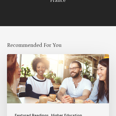
France
Recommended For You
Cultural
Symbiosis:
How
Diversity
Enriches
Our
Language
Featured Readings
Higher Education