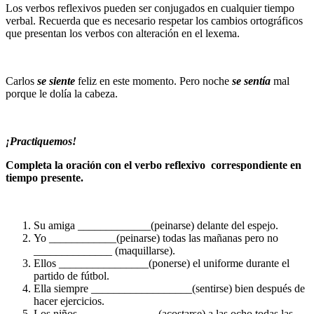
Los verbos reflexivos pueden ser conjugados en cualquier tiempo
verbal. Recuerda que es necesario respetar los cambios ortográficos
que presentan los verbos con alteración en el lexema.
Carlos
se siente
feliz en este momento. Pero noche
se sentía
mal
porque le dolía la cabeza.
¡Practiquemos!
Completa la oración con el verbo reflexivo correspondiente en
tiempo presente.
Su amiga _____________(peinarse) delante del espejo.
Yo ____________(peinarse) todas las mañanas pero no
______________ (maquillarse).
Ellos ________________(ponerse) el uniforme durante el
partido de fútbol.
Ella siempre __________________(sentirse) bien después de
hacer ejercicios.
Los niños ______________(acostarse) a las ocho todas las