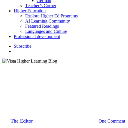
German
Teacher’s Corner
Higher Education
Explore Higher Ed Programs
AI Learning Community
Featured Readings
Languages and Culture
Professional development
S
u
b
s
c
r
i
b
e
search
Featured Readings
Grammar Corner
Higher Education
K–12 Education
Los verbos reflexivos
By
The Editor
December 7, 2016
March 12th, 2024
One Comment