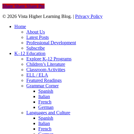
Share
Share
Share
Pin
© 2026 Vista Higher Learning Blog. |
Privacy Policy
Close
Home
Menu
About Us
Latest Posts
Professional Development
Subscribe
K–12 Education
Explore K-12 Programs
Children’s Literature
Classroom Activities
ELL / ELA
Featured Readings
Grammar Corner
Spanish
Italian
French
German
Languages and Culture
Spanish
Italian
French