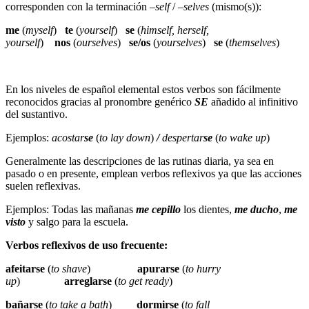
corresponden con la terminación –
self
/ –
selves
(mismo(s)):
me
(
myself
)
te
(
yourself
)
se
(
himself, herself,
yourself
)
nos
(
ourselves
)
se/os
(
yourselves
)
se
(
themselves
)
En los niveles de español elemental estos verbos son fácilmente
reconocidos gracias al pronombre genérico
SE
añadido al infinitivo
del sustantivo.
Ejemplos:
acostar
se
(
to lay down
)
/
despertar
se
(
to wake up
)
Generalmente las descripciones de las rutinas diaria, ya sea en
pasado o en presente, emplean verbos reflexivos ya que las acciones
suelen reflexivas.
Ejemplos: Todas las mañanas
me cepillo
los dientes,
me ducho
,
me
visto
y salgo para la escuela.
Verbos reflexivos de uso frecuente:
afeitarse
(
to shave
)
apurarse
(
to hurry
up
)
arreglarse
(
to get ready
)
bañarse
(
to take a bath
)
dormirse
(
to fall