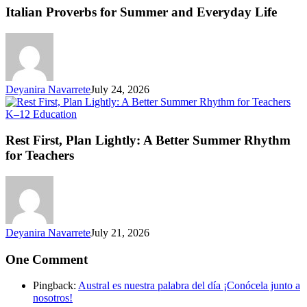
fo
Italian Proverbs for Summer and Everyday Life
S
an
Ev
Li
Deyanira Navarrete
July 24, 2026
Rest
K–12 Education
First,
Plan
Rest First, Plan Lightly: A Better Summer Rhythm
Lightly:
for Teachers
A
Better
Summer
Rhythm
for
Teachers
Deyanira Navarrete
July 21, 2026
One Comment
Pingback:
Austral es nuestra palabra del día ¡Conócela junto a
nosotros!