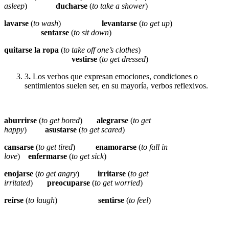
asleep
)
ducharse
(
to take a shower
)
lavarse
(
to wash
)
levantarse
(
to get up
)
sentarse
(
to sit down
)
quitarse la ropa
(
to take off one’s clothes
)
vestirse
(
to get dressed
)
3
.
Los verbos que expresan emociones, condiciones o
sentimientos suelen ser, en su mayoría, verbos reflexivos.
aburrirse
(
to get bored
)
alegrarse
(
to get
happy
)
asustarse
(
to get scared
)
cansarse
(
to get tired
)
enamorarse
(
to fall in
love
)
enfermarse
(
to get sick
)
enojarse
(
to get angry
)
irritarse
(
to get
irritated
)
preocuparse
(
to get worried
)
reírse
(
to laugh
)
sentirse
(
to feel
)