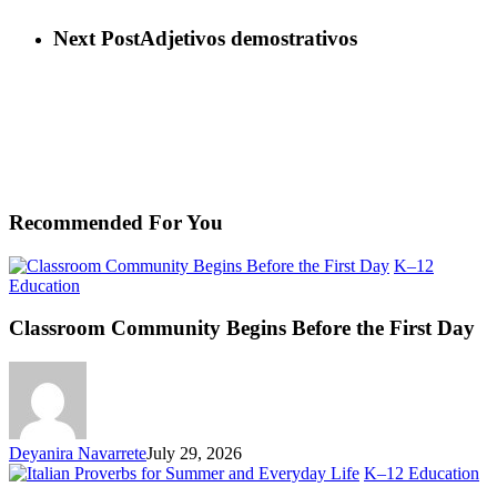
Next Post
Adjetivos demostrativos
Recommended For You
K–12
Classroom
Education
Community
Begins
Classroom Community Begins Before the First Day
Before
the
First
Day
Deyanira Navarrete
July 29, 2026
Ita
K–12 Education
Pr