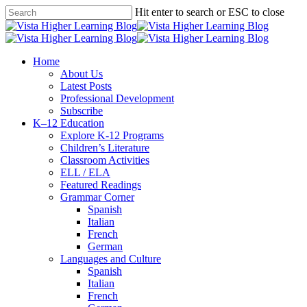
Skip
Hit enter to search or ESC to close
to
Close
main
Search
content
search
Menu
Home
About Us
Latest Posts
Professional Development
Subscribe
K–12 Education
Explore K-12 Programs
Children’s Literature
Classroom Activities
ELL / ELA
Featured Readings
Grammar Corner
Spanish
Italian
French
German
Languages and Culture
Spanish
Italian
French