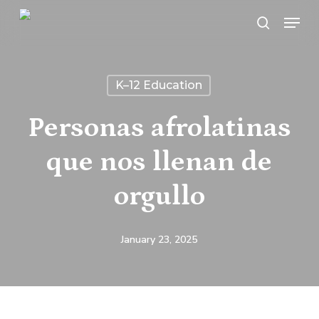
Skip
Menu
search
to
main
content
K–12 Education
Personas afrolatinas
que nos llenan de
orgullo
January 23, 2025