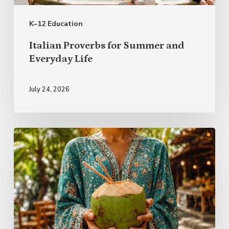
Life
K–12 Education
Italian Proverbs for Summer and
Everyday Life
July 24, 2026
Rest
First,
Plan
Lightly:
A
Better