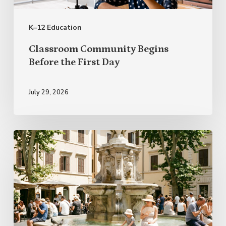
Day
K–12 Education
Classroom Community Begins
Before the First Day
July 29, 2026
Italian
Proverbs
for
Summer
and
Everyday