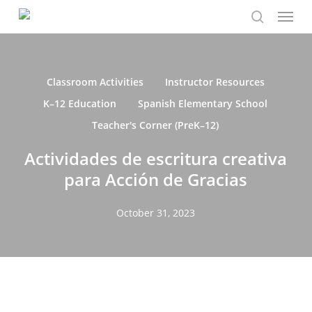
Menu
Skip
to
search
main
content
Classroom Activities
Instructor Resources
K–12 Education
Spanish Elementary School
Teacher's Corner (PreK–12)
Actividades de escritura creativa
para Acción de Gracias
October 31, 2023