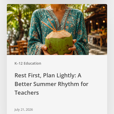
Rest
First,
Plan
Lightly:
A
Better
Summer
Rhythm
for
K–12 Education
Teachers
Rest First, Plan Lightly: A
Better Summer Rhythm for
Teachers
July 21, 2026