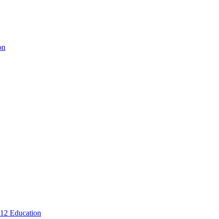
Classroom
on
Community
Begins
Before
the
First
Day
lian
overbs
r
ummer
d
eryday
fe
Rest
12 Education