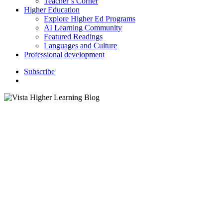
Teacher’s Corner
Higher Education
Explore Higher Ed Programs
AI Learning Community
Featured Readings
Languages and Culture
Professional development
S
u
b
s
c
r
i
b
e
search
Cómo Crear Entorno