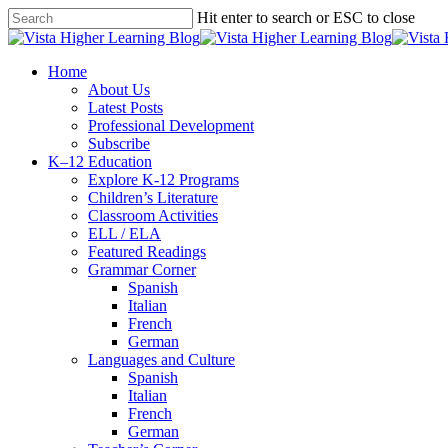
Skip
Hit enter to search or ESC to close
to
Close
main
Search
content
search
Menu
Home
About Us
Latest Posts
Professional Development
Subscribe
K–12 Education
Explore K-12 Programs
Children’s Literature
Classroom Activities
ELL / ELA
Featured Readings
Grammar Corner
Spanish
Italian
French
German
Languages and Culture
Spanish
Italian
French
German