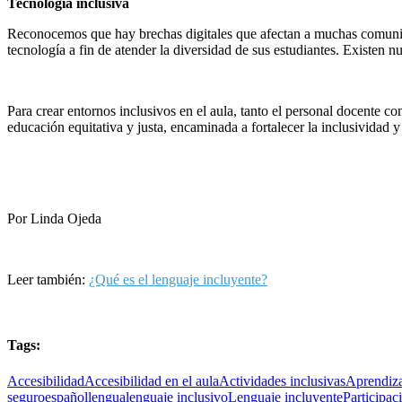
Tecnología inclusiva
Reconocemos que hay brechas digitales que afectan a muchas comunidad
tecnología a fin de atender la diversidad de sus estudiantes. Existen 
Para crear entornos inclusivos en el aula, tanto el personal docente co
educación equitativa y justa, encaminada a fortalecer la inclusividad y 
Por Linda Ojeda
Leer también:
¿Qué es el lenguaje incluyente?
Tags:
Accesibilidad
Accesibilidad en el aula
Actividades inclusivas
Aprendiza
seguro
español
lengua
lenguaje inclusivo
Lenguaje incluyente
Participac