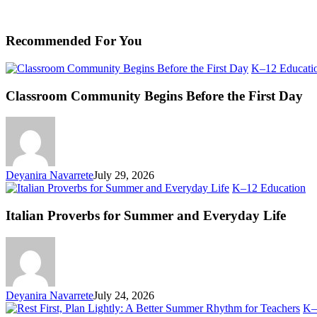
Recommended For You
K–12 Educati
Classroom Community Begins Before the First Day
Deyanira Navarrete
July 29, 2026
Ita
K–12 Education
Pr
fo
Italian Proverbs for Summer and Everyday Life
S
an
Ev
Li
Deyanira Navarrete
July 24, 2026
K–