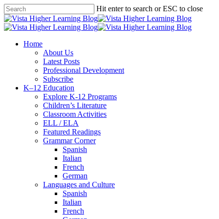
Skip
Hit enter to search or ESC to close
to
Close
main
Search
content
search
Menu
Home
About Us
Latest Posts
Professional Development
Subscribe
K–12 Education
Explore K-12 Programs
Children’s Literature
Classroom Activities
ELL / ELA
Featured Readings
Grammar Corner
Spanish
Italian
French
German
Languages and Culture
Spanish
Italian
French