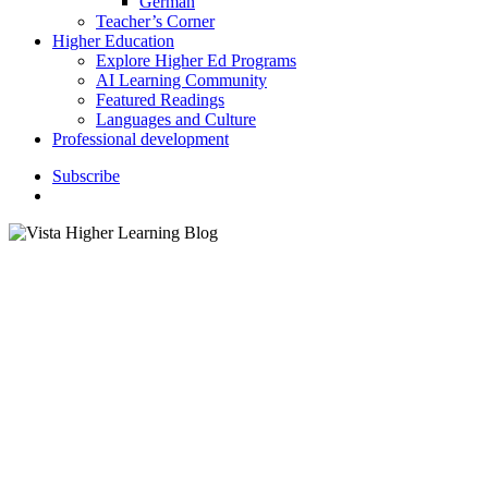
German
Teacher’s Corner
Higher Education
Explore Higher Ed Programs
AI Learning Community
Featured Readings
Languages and Culture
Professional development
S
u
b
s
c
r
i
b
e
search
K–12 Education
Consejos para mantener la
práctica del idioma español
durante las vacaciones