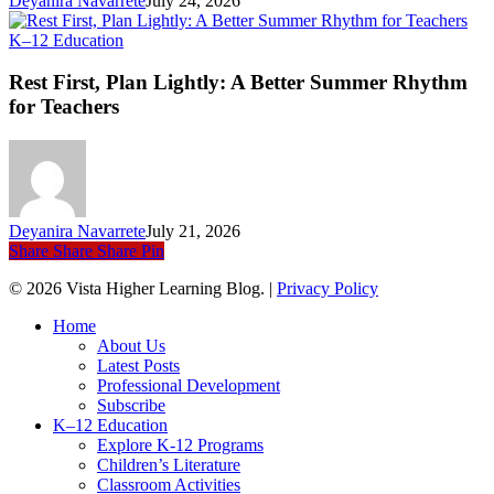
Deyanira Navarrete
July 24, 2026
Rest
K–12 Education
First,
Plan
Rest First, Plan Lightly: A Better Summer Rhythm
Lightly:
for Teachers
A
Better
Summer
Rhythm
for
Teachers
Deyanira Navarrete
July 21, 2026
Share
Share
Share
Pin
© 2026 Vista Higher Learning Blog. |
Privacy Policy
Close
Home
Menu
About Us
Latest Posts
Professional Development
Subscribe
K–12 Education
Explore K-12 Programs
Children’s Literature
Classroom Activities