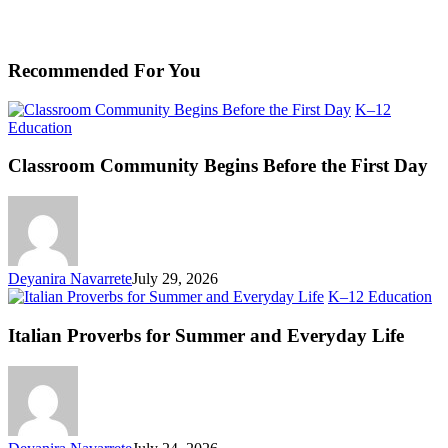
Recommended For You
K–12
Classroom
Education
Community
Begins
Classroom Community Begins Before the First Day
Before
the
First
Day
Deyanira Navarrete
July 29, 2026
Ita
K–12 Education
Pr
fo
Italian Proverbs for Summer and Everyday Life
S
an
Ev
Li