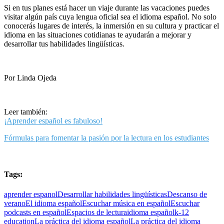
Si en tus planes está hacer un viaje durante las vacaciones puedes
visitar algún país cuya lengua oficial sea el idioma español. No solo
conocerás lugares de interés, la inmersión en su cultura y practicar el
idioma en las situaciones cotidianas te ayudarán a mejorar y
desarrollar tus habilidades lingüísticas.
Por Linda Ojeda
Leer también:
¡Aprender español es fabuloso!
Fórmulas para fomentar la pasión por la lectura en los estudiantes
Tags:
aprender espanol
Desarrollar habilidades lingüísticas
Descanso de
verano
El idioma español
Escuchar música en español
Escuchar
podcasts en español
Espacios de lectura
idioma español
k-12
education
La práctica del idioma español
La práctica del idioma