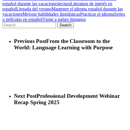
español durante las vacaciones
lectura
Literatura de interés en
español
Llegada del verano
Mantener el idioma español durante las
vacaciones
Mejorar habilidades lingüísticas
Practicar el idioma
Series
o películas en español
Viajar a países hispanos
Search
Previous Post
From the Classroom to the
World: Language Learning with Purpose
Next Post
Professional Development Webinar
Recap Spring 2025