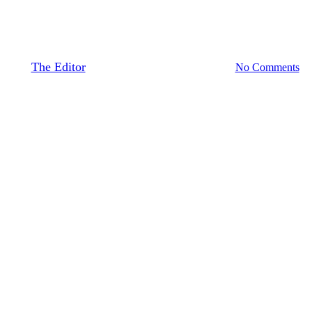
La palabra del día: tradición
By
The Editor
December 4, 2019
July 16th, 2021
No Comments