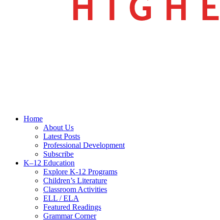
search
Menu
Home
About Us
Latest Posts
Professional Development
Subscribe
K–12 Education
Explore K-12 Programs
Children’s Literature
Classroom Activities
ELL / ELA
Featured Readings
Grammar Corner