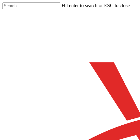
Skip
Hit enter to search or ESC to close
to
Close
main
Search
content