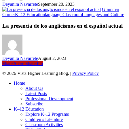
Deyanira Navarrete
September 20, 2023
Grammar
La
Corner
K–12 Education
language Classroom
Languages and Culture
pr
de
La presencia de los anglicismos en el español actual
los
an
en
el
es
ac
Deyanira Navarrete
August 2, 2023
Share
Share
Share
Pin
© 2026 Vista Higher Learning Blog. |
Privacy Policy
Close
Home
Menu
About Us
Latest Posts
Professional Development
Subscribe
K–12 Education
Explore K-12 Programs
Children’s Literature
Classroom Activities