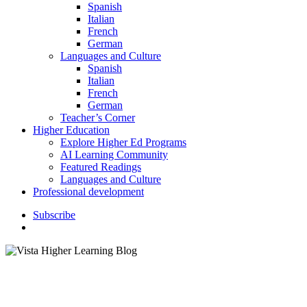
Spanish
Italian
French
German
Languages and Culture
Spanish
Italian
French
German
Teacher’s Corner
Higher Education
Explore Higher Ed Programs
AI Learning Community
Featured Readings
Languages and Culture
Professional development
S
u
b
s
c
r
i
b
e
search
Grammar Corner