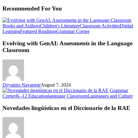
Recommended For You
Books and Authors
Children's Literature
Classroom Activities
Digital
Evolving
Learning
Featured Readings
Grammar Corner
with
GenAI:
Evolving with GenAI: Assessments in the Language
Assessments
Classroom
in
the
Language
Classroom
Deyanira Navarrete
August 7, 2024
Grammar
No
Corner
K–12 Education
language Classroom
Languages and Culture
lin
en
Novedades lingüísticas en el Diccionario de la RAE
el
Di
de
la
R